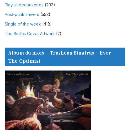
Playlist découvertes
(203)
Post-punk shivers
(553)
Single of the week
(418)
The Smiths Cover Artwork
(2)
Album du mois – Trashcan Sinatras – Ever
The Optimist