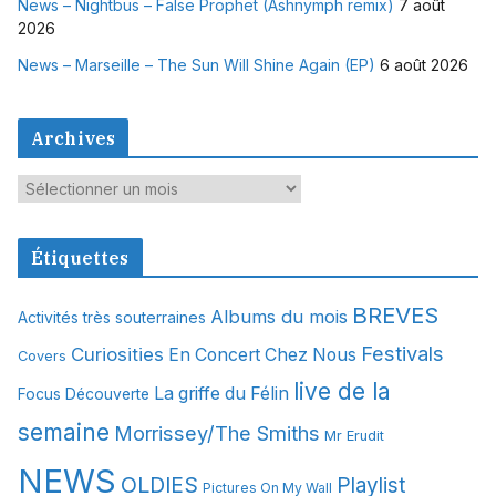
News – Nightbus – False Prophet (Ashnymph remix)
7 août
2026
News – Marseille – The Sun Will Shine Again (EP)
6 août 2026
Archives
A
r
c
Étiquettes
h
i
BREVES
Albums du mois
Activités très souterraines
v
Festivals
Curiosities
e
En Concert Chez Nous
Covers
s
live de la
La griffe du Félin
Focus Découverte
semaine
Morrissey/The Smiths
Mr Erudit
NEWS
OLDIES
Playlist
Pictures On My Wall