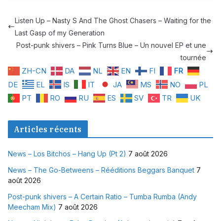
Listen Up – Nasty S And The Ghost Chasers – Waiting for the
Last Gasp of my Generation
Post-punk shivers – Pink Turns Blue – Un nouvel EP et une
tournée
ZH-CN
DA
NL
EN
FI
FR
DE
EL
IS
IT
JA
MS
NO
PL
PT
RO
RU
ES
SV
TR
UK
Articles récents
News – Los Bitchos – Hang Up (Pt 2)
7 août 2026
News – The Go-Betweens – Rééditions Beggars Banquet
7
août 2026
Post-punk shivers – A Certain Ratio – Tumba Rumba (Andy
Meecham Mix)
7 août 2026