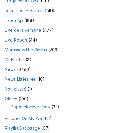
Froggies But Chic
(211)
John Peel Sessions
(140)
Listen Up
(188)
Live de la semaine
(477)
Live Report
(44)
Morrissey/The Smiths
(209)
Mr Erudit
(38)
News
(6 186)
News Littéraires
(161)
Non classé
(1)
Oldies
(100)
Poppunkwave story
(32)
Pictures On My Wall
(31)
Playlist Backstage
(67)