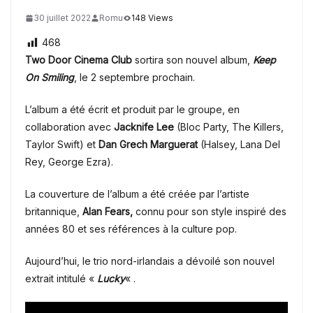
30 juillet 2022
Romu
148 Views
468
Two Door Cinema Club
sortira son nouvel album,
Keep
On Smiling
,
le 2 septembre prochain.
L’album a été écrit et produit par le groupe, en
collaboration avec
Jacknife Lee
(Bloc Party, The Killers,
Taylor Swift) et
Dan Grech Marguerat
(Halsey, Lana Del
Rey, George Ezra).
La couverture de l’album a été créée par l’artiste
britannique,
Alan Fears,
connu pour son style inspiré des
années 80 et ses références à la culture pop.
Aujourd’hui, le trio nord-irlandais a dévoilé son nouvel
extrait intitulé
«
Lucky
« .