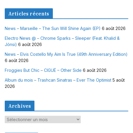
Articles récents
News – Marseille – The Sun Will Shine Again (EP)
6 août 2026
Electro News @ – Chrome Sparks – Sleeper (Feat. Khalid &
Jónsi)
6 août 2026
News – Elvis Costello My Aim Is True (49th Anniversary Edition)
6 août 2026
Froggies But Chic – CIGUË – Other Side
6 août 2026
Album du mois – Trashcan Sinatras – Ever The Optimist
5 août
2026
Archives
A
r