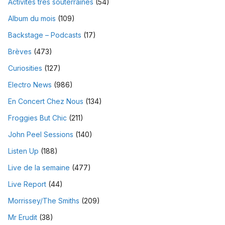
Activités très souterraines
(54)
Album du mois
(109)
Backstage – Podcasts
(17)
Brèves
(473)
Curiosities
(127)
Electro News
(986)
En Concert Chez Nous
(134)
Froggies But Chic
(211)
John Peel Sessions
(140)
Listen Up
(188)
Live de la semaine
(477)
Live Report
(44)
Morrissey/The Smiths
(209)
Mr Erudit
(38)