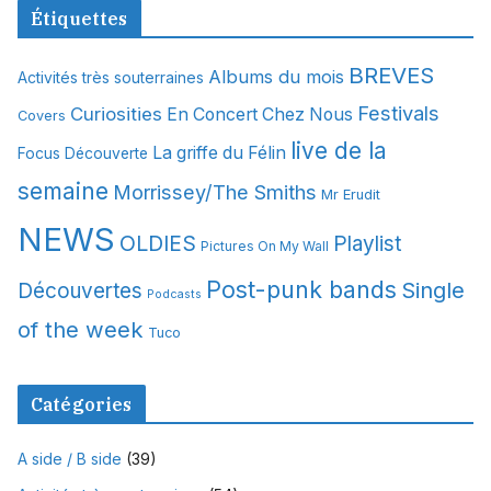
c
Étiquettes
h
i
BREVES
Albums du mois
Activités très souterraines
v
Festivals
Curiosities
e
En Concert Chez Nous
Covers
s
live de la
La griffe du Félin
Focus Découverte
semaine
Morrissey/The Smiths
Mr Erudit
NEWS
OLDIES
Playlist
Pictures On My Wall
Post-punk bands
Single
Découvertes
Podcasts
of the week
Tuco
Catégories
A side / B side
(39)