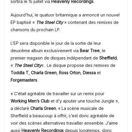
sortira le 15 juillet via
Heavenly Recordings
.
Aujourd’hui, le
quatuor britannique
a annoncé un nouvel
EP baptisé «
The Steel City
» contenant des remixes de
chansons du prochain LP.
L’EP sera disponible le jour de la sortie de leur
deuxième album exclusivement via
Bear Tree
, le
premier magasin de disques indépendant de
Sheffield
,
«
The Steel City
« . Le disque propose des remixes de
Toddla T
,
Charla Green
,
Ross Orton
,
Diessa
et
Forgemasters
.
« C’était agréable de travailler sur un remix pour
Working Men’s Club
et d’y ajouter une touche Jungle »,
a déclaré
Charla Green
. « La scène musicale de
Sheffield a beaucoup à offrir, c’est donc agréable de
voir des scènes alternatives travailler ensemble. J’aime
aussi
Heavenly Recordings
depuis longtemps, donc