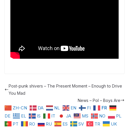
Post-punk shivers – The Present Moment – Enough to Drive
You Mad
News – Pol – Boys Are
ZH-CN
DA
NL
EN
FI
FR
DE
EL
IS
IT
JA
MS
NO
PL
PT
RO
RU
ES
SV
TR
UK