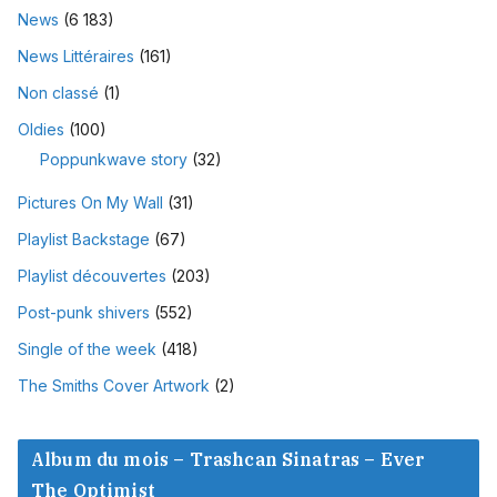
News
(6 183)
News Littéraires
(161)
Non classé
(1)
Oldies
(100)
Poppunkwave story
(32)
Pictures On My Wall
(31)
Playlist Backstage
(67)
Playlist découvertes
(203)
Post-punk shivers
(552)
Single of the week
(418)
The Smiths Cover Artwork
(2)
Album du mois – Trashcan Sinatras – Ever
The Optimist