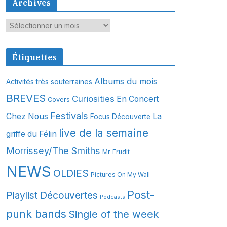
Archives
A
r
c
Étiquettes
h
i
Albums du mois
Activités très souterraines
v
BREVES
Curiosities
En Concert
Covers
e
s
Festivals
Chez Nous
La
Focus Découverte
live de la semaine
griffe du Félin
Morrissey/The Smiths
Mr Erudit
NEWS
OLDIES
Pictures On My Wall
Post-
Playlist Découvertes
Podcasts
punk bands
Single of the week