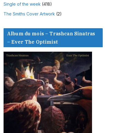
Single of the week
(418)
The Smiths Cover Artwork
(2)
Album du mois – Trashcan Sinatras
– Ever The Optimist