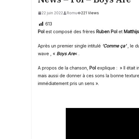
22 juin 2022
Romu
221 Views
613
Pol
est composé des frères
Ruben Pol
et
Matthij
Après un premier single intitulé
‘
Comme ça’
, le d
wave , «
Boys Are
« .
A propos de la chanson,
Pol
explique : » Il était
mais aussi de donner à ces sons la bonne texture
immédiatement pris un sens ».