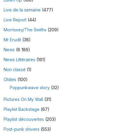
Live de la semaine
(477)
Live Report
(44)
Morrissey/The Smiths
(209)
Mr Erudit
(38)
News
(6 186)
News Littéraires
(161)
Non classé
(1)
Oldies
(100)
Poppunkwave story
(32)
Pictures On My Wall
(31)
Playlist Backstage
(67)
Playlist découvertes
(203)
Post-punk shivers
(553)