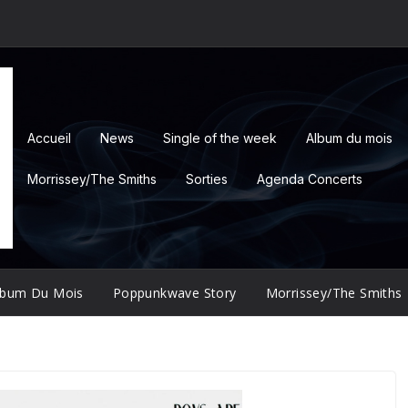
Accueil
News
Single of the week
Album du mois
Morrissey/The Smiths
Sorties
Agenda Concerts
lbum Du Mois
Poppunkwave Story
Morrissey/The Smiths