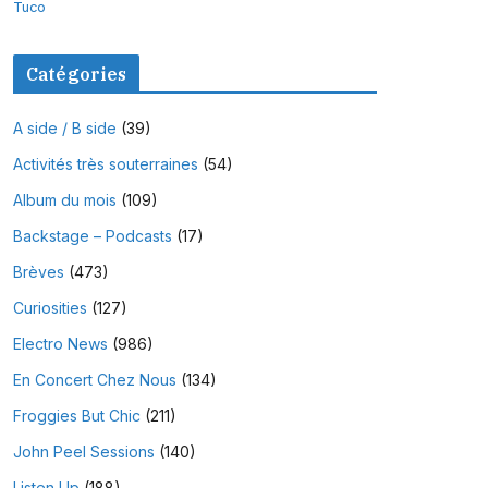
Tuco
Catégories
A side / B side
(39)
Activités très souterraines
(54)
Album du mois
(109)
Backstage – Podcasts
(17)
Brèves
(473)
Curiosities
(127)
Electro News
(986)
En Concert Chez Nous
(134)
Froggies But Chic
(211)
John Peel Sessions
(140)
Listen Up
(188)