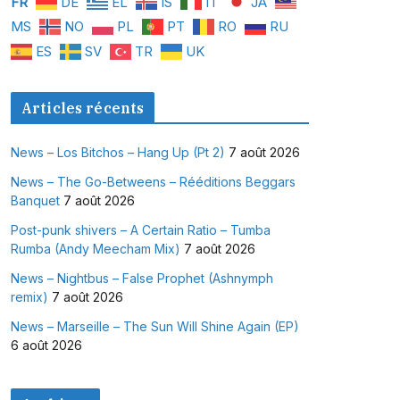
FR
DE
EL
IS
IT
JA
MS
NO
PL
PT
RO
RU
ES
SV
TR
UK
Articles récents
News – Los Bitchos – Hang Up (Pt 2)
7 août 2026
News – The Go-Betweens – Rééditions Beggars
Banquet
7 août 2026
Post-punk shivers – A Certain Ratio – Tumba
Rumba (Andy Meecham Mix)
7 août 2026
News – Nightbus – False Prophet (Ashnymph
remix)
7 août 2026
News – Marseille – The Sun Will Shine Again (EP)
6 août 2026