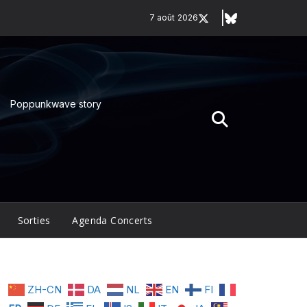
7 août 2026
Poppunkwave story
Sorties
Agenda Concerts
ZH-CN
DA
NL
EN
FI