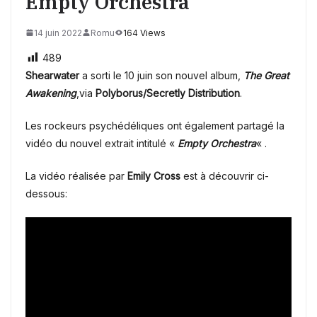
Empty Orchestra
14 juin 2022
Romu
164 Views
489
Shearwater
a sorti le 10 juin son nouvel album,
The Great
Awakening
,via
Polyborus/Secretly Distribution
.
Les rockeurs psychédéliques
ont également partagé la
vidéo du nouvel extrait intitulé «
Empty Orchestra
« .
La vidéo réalisée par
Emily Cross
est à découvrir ci-
dessous: