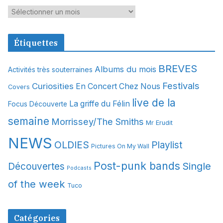
A
r
c
Étiquettes
h
i
BREVES
Albums du mois
Activités très souterraines
v
Festivals
Curiosities
e
En Concert Chez Nous
Covers
s
live de la
La griffe du Félin
Focus Découverte
semaine
Morrissey/The Smiths
Mr Erudit
NEWS
OLDIES
Playlist
Pictures On My Wall
Post-punk bands
Single
Découvertes
Podcasts
of the week
Tuco
Catégories