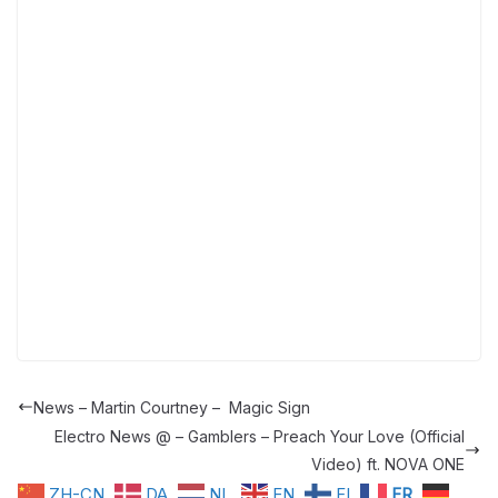
News – Martin Courtney – Magic Sign
Electro News @ – Gamblers – Preach Your Love (Official
Video) ft. NOVA ONE
ZH-CN
DA
NL
EN
FI
FR