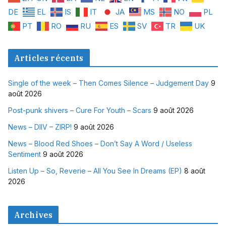
DE
EL
IS
IT
JA
MS
NO
PL
PT
RO
RU
ES
SV
TR
UK
Articles récents
Single of the week – Then Comes Silence – Judgement Day
9
août 2026
Post-punk shivers – Cure For Youth – Scars
9 août 2026
News – DIIV – ZIRP!
9 août 2026
News – Blood Red Shoes – Don’t Say A Word / Useless
Sentiment
9 août 2026
Listen Up – So, Reverie – All You See In Dreams (EP)
8 août
2026
Archives