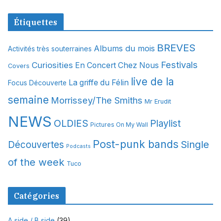
r
c
Étiquettes
h
i
BREVES
Albums du mois
Activités très souterraines
v
Festivals
Curiosities
e
En Concert Chez Nous
Covers
s
live de la
La griffe du Félin
Focus Découverte
semaine
Morrissey/The Smiths
Mr Erudit
NEWS
OLDIES
Playlist
Pictures On My Wall
Post-punk bands
Single
Découvertes
Podcasts
of the week
Tuco
Catégories
A side / B side
(39)