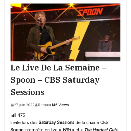
Le Live De La Semaine –
Spoon – CBS Saturday
Sessions
27 juin 2022
Romu
146 Views
475
Invité lors des
Saturday Sessions
de la chaine CBS,
Spoon
interprète en live «
Wild
» et «
The Hardest Cut
« ,