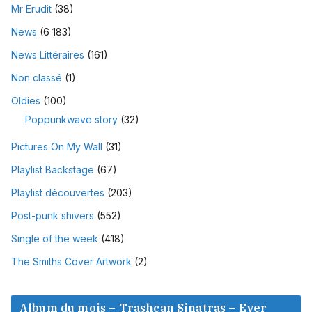
Mr Erudit
(38)
News
(6 183)
News Littéraires
(161)
Non classé
(1)
Oldies
(100)
Poppunkwave story
(32)
Pictures On My Wall
(31)
Playlist Backstage
(67)
Playlist découvertes
(203)
Post-punk shivers
(552)
Single of the week
(418)
The Smiths Cover Artwork
(2)
Album du mois – Trashcan Sinatras – Ever