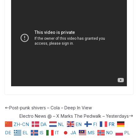
Post-punk shivers – Cola – Deep In View
Electro News @ – X Marks The Pedwalk – Yesterdays
ZH-CN
DA
NL
EN
FI
FR
DE
EL
IS
IT
JA
MS
NO
PL