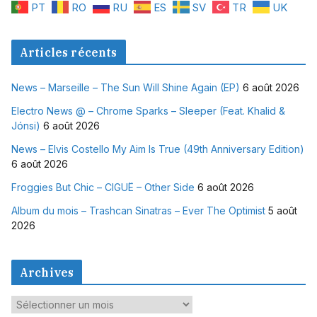
PT
RO
RU
ES
SV
TR
UK
Articles récents
News – Marseille – The Sun Will Shine Again (EP)
6 août 2026
Electro News @ – Chrome Sparks – Sleeper (Feat. Khalid &
Jónsi)
6 août 2026
News – Elvis Costello My Aim Is True (49th Anniversary Edition)
6 août 2026
Froggies But Chic – CIGUË – Other Side
6 août 2026
Album du mois – Trashcan Sinatras – Ever The Optimist
5 août
2026
Archives
A