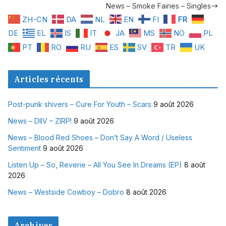
News – Smoke Fairies – Singles
ZH-CN
DA
NL
EN
FI
FR
DE
EL
IS
IT
JA
MS
NO
PL
PT
RO
RU
ES
SV
TR
UK
Articles récents
Post-punk shivers – Cure For Youth – Scars
9 août 2026
News – DIIV – ZIRP!
9 août 2026
News – Blood Red Shoes – Don’t Say A Word / Useless
Sentiment
9 août 2026
Listen Up – So, Reverie – All You See In Dreams (EP)
8 août
2026
News – Westside Cowboy – Dobro
8 août 2026
Archives