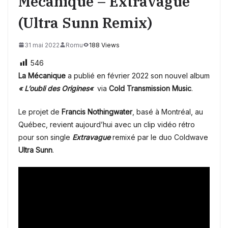
Mécanique – Extravague
(Ultra Sunn Remix)
31 mai 2022
Romu
188 Views
546
La Mécanique
a publié en février 2022 son nouvel album
« L’oubli des Origines
«
via
Cold Transmission Music
.
Le projet de
Francis Nothingwater
, basé à Montréal, au
Québec, revient aujourd’hui avec un clip vidéo rétro
pour son single
Extravague
remixé par le duo Coldwave
Ultra Sunn
.