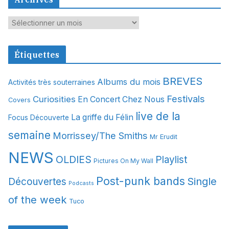
A
r
c
Étiquettes
h
i
BREVES
Albums du mois
Activités très souterraines
v
Festivals
Curiosities
e
En Concert Chez Nous
Covers
s
live de la
La griffe du Félin
Focus Découverte
semaine
Morrissey/The Smiths
Mr Erudit
NEWS
OLDIES
Playlist
Pictures On My Wall
Post-punk bands
Single
Découvertes
Podcasts
of the week
Tuco