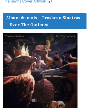
The Smiths Cover Artwork
(2)
Album du mois – Trashcan Sinatras
– Ever The Optimist