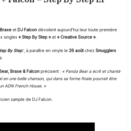
 Braxe
et
DJ Falcon
dévoilent aujourd’hui leur toute première
x singles
« Step By Step »
et
« Creative Source »
.
tep By Step
’
, à paraître en vinyle le
26 août
chez
Smugglers
o
.
Bear,
Braxe & Falcon
précisent :
« Panda Bear a écrit et chanté
l en une belle chanson, qui dans sa forme finale pourrait être
 un ADN French House. »
ncien sample de DJ Falcon.