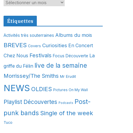
A
r
c
Étiquettes
h
i
Albums du mois
Activités très souterraines
v
BREVES
Curiosities
En Concert
Covers
e
s
Festivals
Chez Nous
La
Focus Découverte
live de la semaine
griffe du Félin
Morrissey/The Smiths
Mr Erudit
NEWS
OLDIES
Pictures On My Wall
Post-
Playlist Découvertes
Podcasts
punk bands
Single of the week
Tuco