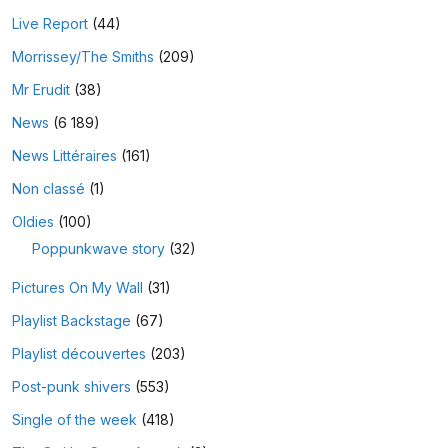
Live Report
(44)
Morrissey/The Smiths
(209)
Mr Erudit
(38)
News
(6 189)
News Littéraires
(161)
Non classé
(1)
Oldies
(100)
Poppunkwave story
(32)
Pictures On My Wall
(31)
Playlist Backstage
(67)
Playlist découvertes
(203)
Post-punk shivers
(553)
Single of the week
(418)