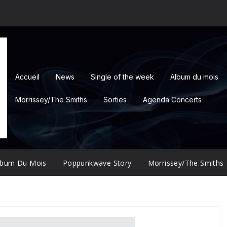
Accueil
News
Single of the week
Album du mois
Morrissey/The Smiths
Sorties
Agenda Concerts
lbum Du Mois
Poppunkwave Story
Morrissey/The Smiths