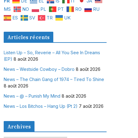
FR
DE
EL
IS
IT
JA
MS
NO
PL
PT
RO
RU
ES
SV
TR
UK
Articles récents
Listen Up – So, Reverie – All You See In Dreams
(EP)
8 août 2026
News – Westside Cowboy – Dobro
8 août 2026
News – The Chain Gang of 1974 – Tired To Shine
8 août 2026
News – @ – Punish My Mind
8 août 2026
News – Los Bitchos – Hang Up (Pt 2)
7 août 2026
Archives