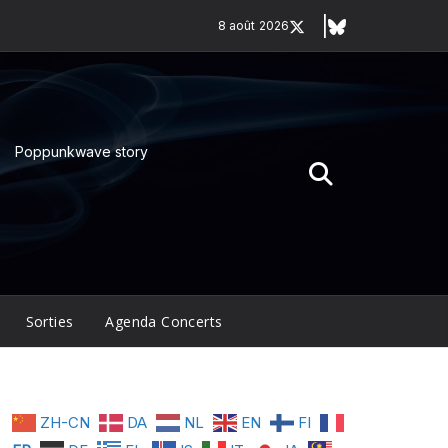
8 août 2026
Poppunkwave story
Sorties
Agenda Concerts
ZH-CN
DA
NL
EN
FI