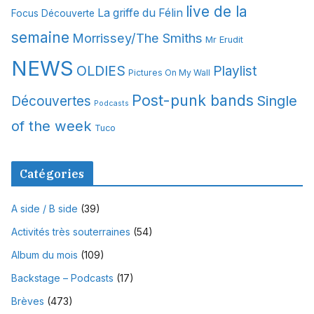
s
live de la
La griffe du Félin
Focus Découverte
semaine
Morrissey/The Smiths
Mr Erudit
NEWS
OLDIES
Playlist
Pictures On My Wall
Post-punk bands
Single
Découvertes
Podcasts
of the week
Tuco
Catégories
A side / B side
(39)
Activités très souterraines
(54)
Album du mois
(109)
Backstage – Podcasts
(17)
Brèves
(473)