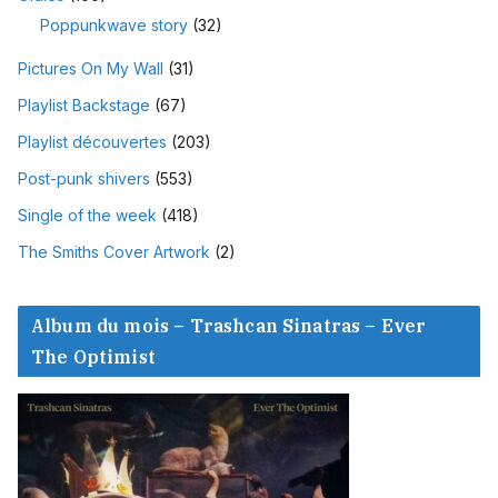
Poppunkwave story
(32)
Pictures On My Wall
(31)
Playlist Backstage
(67)
Playlist découvertes
(203)
Post-punk shivers
(553)
Single of the week
(418)
The Smiths Cover Artwork
(2)
Album du mois – Trashcan Sinatras – Ever
The Optimist