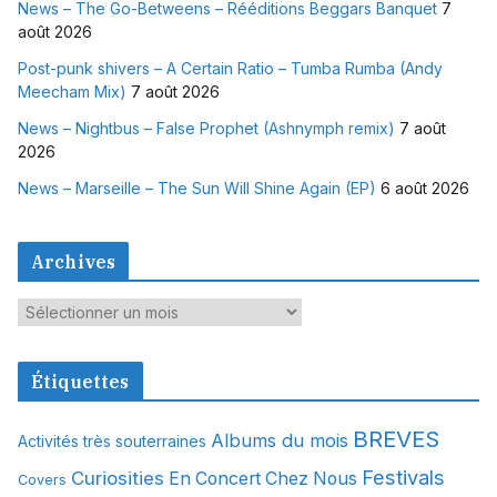
News – The Go-Betweens – Rééditions Beggars Banquet
7
août 2026
Post-punk shivers – A Certain Ratio – Tumba Rumba (Andy
Meecham Mix)
7 août 2026
News – Nightbus – False Prophet (Ashnymph remix)
7 août
2026
News – Marseille – The Sun Will Shine Again (EP)
6 août 2026
Archives
A
r
c
Étiquettes
h
i
BREVES
Albums du mois
Activités très souterraines
v
Festivals
Curiosities
e
En Concert Chez Nous
Covers