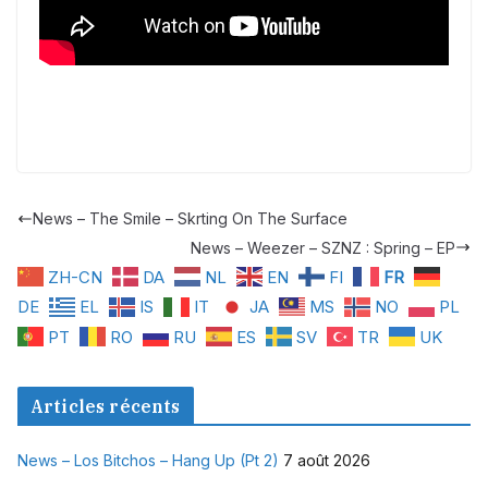
News – The Smile – Skrting On The Surface
News – Weezer – SZNZ : Spring – EP
ZH-CN
DA
NL
EN
FI
FR
DE
EL
IS
IT
JA
MS
NO
PL
PT
RO
RU
ES
SV
TR
UK
Articles récents
News – Los Bitchos – Hang Up (Pt 2)
7 août 2026