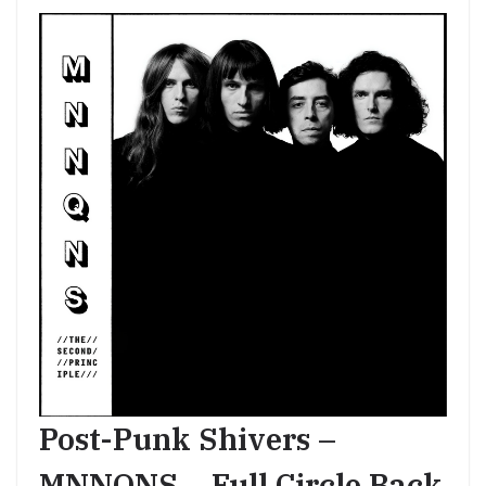
Post-Punk Shivers –
MNNQNS – Full Circle Back