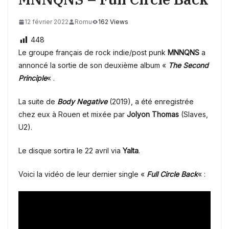
12 février 2022
Romu
162 Views
448
Le groupe français de rock indie/post punk
MNNQNS
a
annoncé la sortie de son deuxième album «
The Second
Principle
« .
La suite de
Body Negative
(2019), a été enregistrée
chez eux à Rouen et mixée par
Jolyon Thomas
(Slaves,
U2).
Le disque sortira le 22 avril via
Yalta
.
Voici la vidéo de leur dernier single «
Full Circle Back
« :