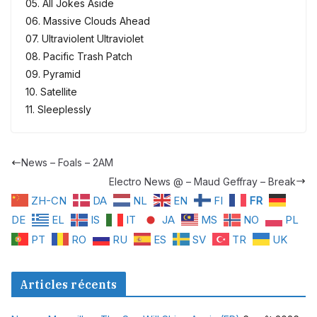
05. All Jokes Aside
06. Massive Clouds Ahead
07. Ultraviolent Ultraviolet
08. Pacific Trash Patch
09. Pyramid
10. Satellite
11. Sleeplessly
News – Foals – 2AM
Electro News @ – Maud Geffray – Break
ZH-CN
DA
NL
EN
FI
FR
DE
EL
IS
IT
JA
MS
NO
PL
PT
RO
RU
ES
SV
TR
UK
Articles récents