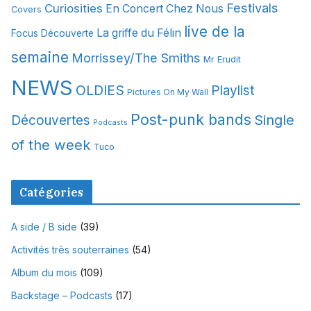
Festivals
Curiosities
e
En Concert Chez Nous
Covers
s
live de la
La griffe du Félin
Focus Découverte
semaine
Morrissey/The Smiths
Mr Erudit
NEWS
OLDIES
Playlist
Pictures On My Wall
Post-punk bands
Single
Découvertes
Podcasts
of the week
Tuco
Catégories
A side / B side
(39)
Activités très souterraines
(54)
Album du mois
(109)
Backstage – Podcasts
(17)