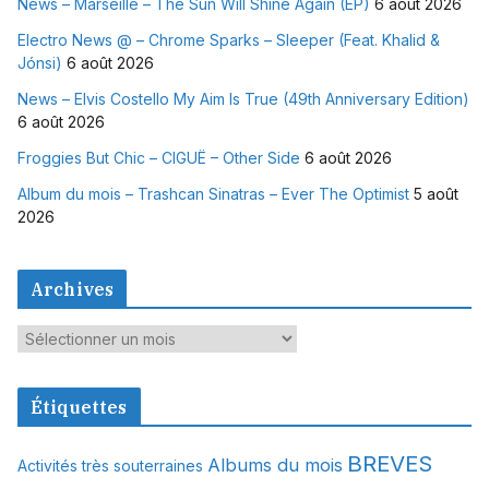
News – Marseille – The Sun Will Shine Again (EP)
6 août 2026
Electro News @ – Chrome Sparks – Sleeper (Feat. Khalid &
Jónsi)
6 août 2026
News – Elvis Costello My Aim Is True (49th Anniversary Edition)
6 août 2026
Froggies But Chic – CIGUË – Other Side
6 août 2026
Album du mois – Trashcan Sinatras – Ever The Optimist
5 août
2026
Archives
A
r
c
Étiquettes
h
i
BREVES
Albums du mois
Activités très souterraines
v