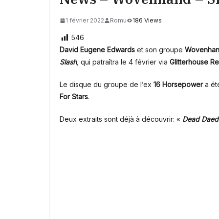
1 février 2022
Romu
186 Views
546
David Eugene Edwards
et son groupe
Wovenha
Slash
,
qui patraîtra le 4 février via
Glitterhouse R
Le disque du groupe de l’ex
16 Horsepower
a ét
For Stars
.
Deux extraits sont déjà à découvrir: «
Dead Daed