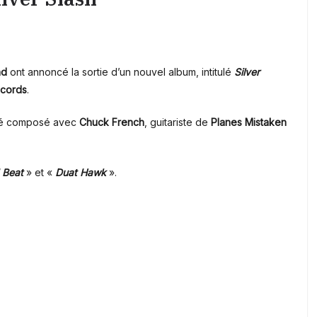
nd
ont annoncé la sortie d’un nouvel album, intitulé
Silver
ecords
.
é composé avec
Chuck French
, guitariste de
Planes Mistaken
 Beat
» et «
Duat Hawk
».