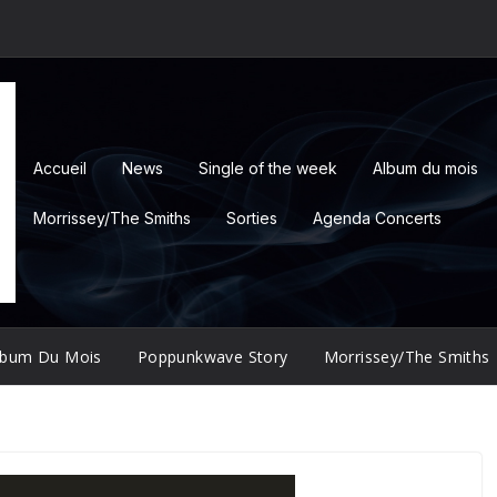
Accueil
News
Single of the week
Album du mois
Morrissey/The Smiths
Sorties
Agenda Concerts
lbum Du Mois
Poppunkwave Story
Morrissey/The Smiths