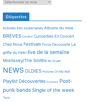
A
r
c
Étiquettes
h
i
Albums du mois
Activités très souterraines
v
BREVES
Curiosities
En Concert
Covers
e
s
Festivals
Chez Nous
La
Focus Découverte
live de la semaine
griffe du Félin
Morrissey/The Smiths
Mr Erudit
NEWS
OLDIES
Pictures On My Wall
Post-
Playlist Découvertes
Podcasts
punk bands
Single of the week
Tuco