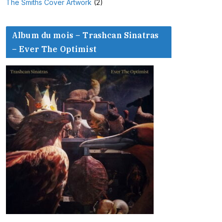
The Smiths Cover Artwork
(2)
Album du mois – Trashcan Sinatras
– Ever The Optimist