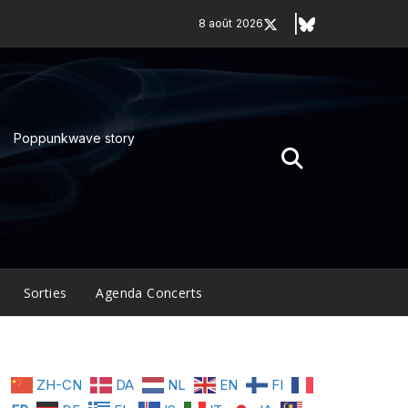
8 août 2026
Poppunkwave story
Sorties
Agenda Concerts
ZH-CN
DA
NL
EN
FI