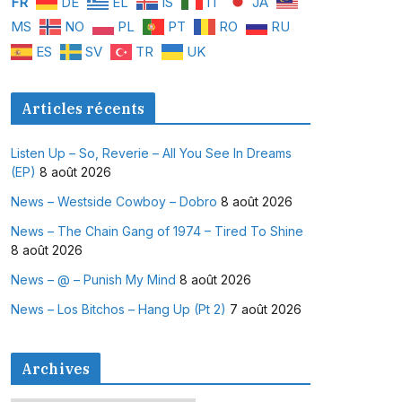
FR
DE
EL
IS
IT
JA
MS
NO
PL
PT
RO
RU
ES
SV
TR
UK
Articles récents
Listen Up – So, Reverie – All You See In Dreams
(EP)
8 août 2026
News – Westside Cowboy – Dobro
8 août 2026
News – The Chain Gang of 1974 – Tired To Shine
8 août 2026
News – @ – Punish My Mind
8 août 2026
News – Los Bitchos – Hang Up (Pt 2)
7 août 2026
Archives