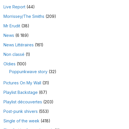
Live Report
(44)
Morrissey/The Smiths
(209)
Mr Erudit
(38)
News
(6 189)
News Littéraires
(161)
Non classé
(1)
Oldies
(100)
Poppunkwave story
(32)
Pictures On My Wall
(31)
Playlist Backstage
(67)
Playlist découvertes
(203)
Post-punk shivers
(553)
Single of the week
(418)