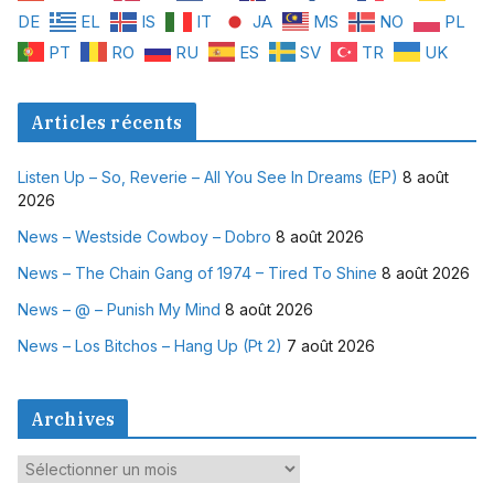
DE
EL
IS
IT
JA
MS
NO
PL
PT
RO
RU
ES
SV
TR
UK
Articles récents
Listen Up – So, Reverie – All You See In Dreams (EP)
8 août
2026
News – Westside Cowboy – Dobro
8 août 2026
News – The Chain Gang of 1974 – Tired To Shine
8 août 2026
News – @ – Punish My Mind
8 août 2026
News – Los Bitchos – Hang Up (Pt 2)
7 août 2026
Archives
A