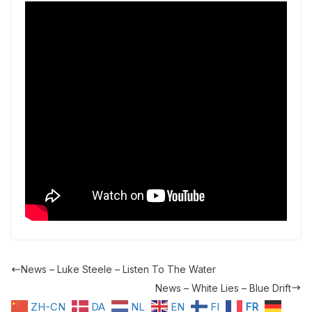
News – Luke Steele – Listen To The Water
News – White Lies – Blue Drift
ZH-CN
DA
NL
EN
FI
FR