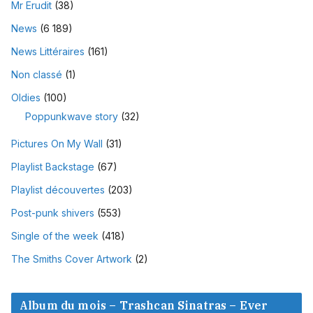
Mr Erudit
(38)
News
(6 189)
News Littéraires
(161)
Non classé
(1)
Oldies
(100)
Poppunkwave story
(32)
Pictures On My Wall
(31)
Playlist Backstage
(67)
Playlist découvertes
(203)
Post-punk shivers
(553)
Single of the week
(418)
The Smiths Cover Artwork
(2)
Album du mois – Trashcan Sinatras – Ever