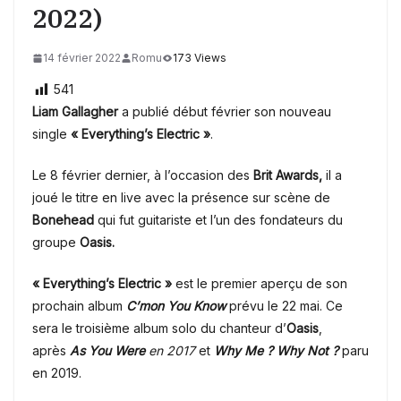
2022)
14 février 2022
Romu
173 Views
541
Liam Gallagher
a publié début février son nouveau
single
« Everything’s Electric »
.
Le 8 février dernier, à l’occasion des
Brit Awards,
il a
joué le titre en live avec la présence sur scène de
Bonehead
qui fut guitariste et l’un des fondateurs du
groupe
Oasis.
« Everything’s Electric »
est le premier aperçu de son
prochain album
C’mon You Know
prévu le 22 mai. Ce
sera le troisième album solo du chanteur d’
Oasis
,
après
As You Were
en 2017
et
Why Me ? Why Not ?
paru
en 2019.