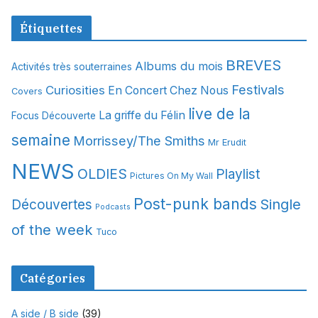
r
c
Étiquettes
h
i
BREVES
Albums du mois
Activités très souterraines
v
Festivals
Curiosities
e
En Concert Chez Nous
Covers
s
live de la
La griffe du Félin
Focus Découverte
semaine
Morrissey/The Smiths
Mr Erudit
NEWS
OLDIES
Playlist
Pictures On My Wall
Post-punk bands
Single
Découvertes
Podcasts
of the week
Tuco
Catégories
A side / B side
(39)