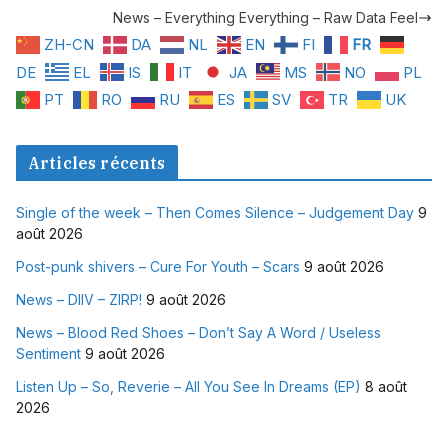
News – Everything Everything – Raw Data Feel
ZH-CN
DA
NL
EN
FI
FR
DE
EL
IS
IT
JA
MS
NO
PL
PT
RO
RU
ES
SV
TR
UK
Articles récents
Single of the week – Then Comes Silence – Judgement Day
9
août 2026
Post-punk shivers – Cure For Youth – Scars
9 août 2026
News – DIIV – ZIRP!
9 août 2026
News – Blood Red Shoes – Don’t Say A Word / Useless
Sentiment
9 août 2026
Listen Up – So, Reverie – All You See In Dreams (EP)
8 août
2026