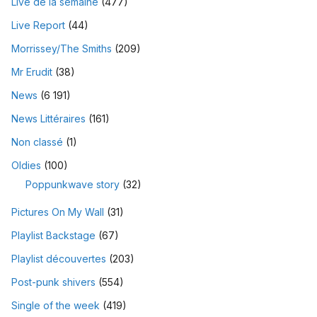
Live de la semaine
(477)
Live Report
(44)
Morrissey/The Smiths
(209)
Mr Erudit
(38)
News
(6 191)
News Littéraires
(161)
Non classé
(1)
Oldies
(100)
Poppunkwave story
(32)
Pictures On My Wall
(31)
Playlist Backstage
(67)
Playlist découvertes
(203)
Post-punk shivers
(554)
Single of the week
(419)