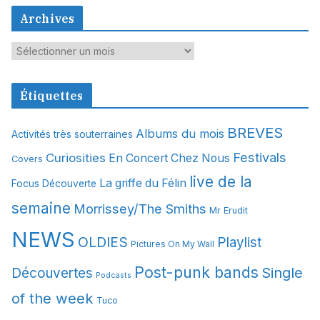
Archives
A
r
c
Étiquettes
h
i
BREVES
Albums du mois
Activités très souterraines
v
Festivals
Curiosities
e
En Concert Chez Nous
Covers
s
live de la
La griffe du Félin
Focus Découverte
semaine
Morrissey/The Smiths
Mr Erudit
NEWS
OLDIES
Playlist
Pictures On My Wall
Post-punk bands
Single
Découvertes
Podcasts
of the week
Tuco