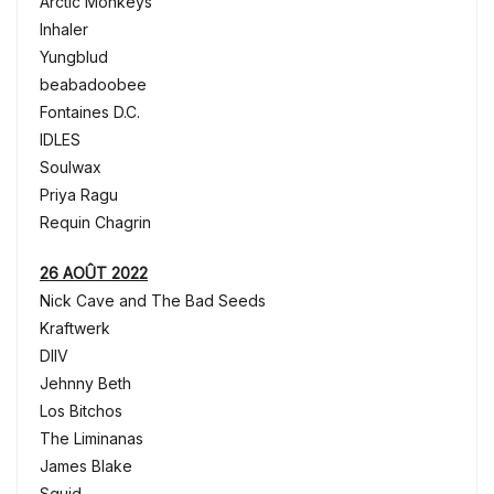
Arctic Monkeys
Inhaler
Yungblud
beabadoobee
Fontaines D.C.
IDLES
Soulwax
Priya Ragu
Requin Chagrin
26 AOÛT 2022
Nick Cave and The Bad Seeds
Kraftwerk
DIIV
Jehnny Beth
Los Bitchos
The Liminanas
James Blake
Squid