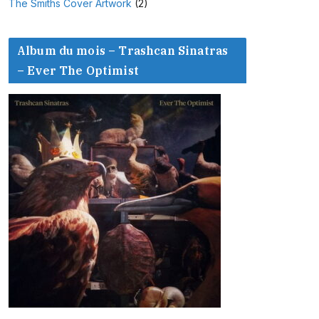
The Smiths Cover Artwork
(2)
Album du mois – Trashcan Sinatras
– Ever The Optimist