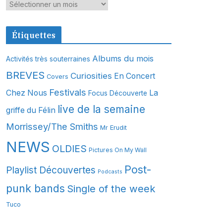
A
r
c
Étiquettes
h
i
Albums du mois
Activités très souterraines
v
BREVES
Curiosities
En Concert
Covers
e
s
Festivals
Chez Nous
La
Focus Découverte
live de la semaine
griffe du Félin
Morrissey/The Smiths
Mr Erudit
NEWS
OLDIES
Pictures On My Wall
Post-
Playlist Découvertes
Podcasts
punk bands
Single of the week
Tuco