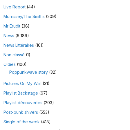
Live Report
(44)
Morrissey/The Smiths
(209)
Mr Erudit
(38)
News
(6 189)
News Littéraires
(161)
Non classé
(1)
Oldies
(100)
Poppunkwave story
(32)
Pictures On My Wall
(31)
Playlist Backstage
(67)
Playlist découvertes
(203)
Post-punk shivers
(553)
Single of the week
(418)