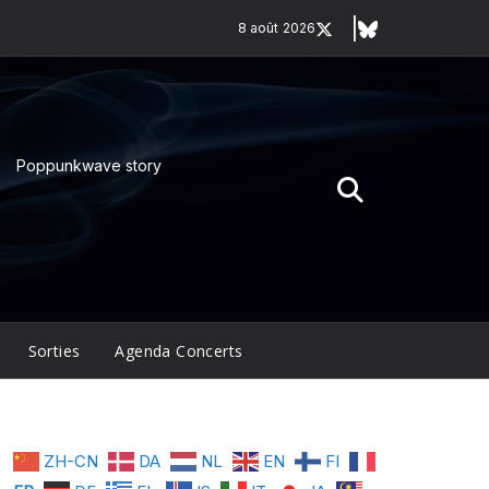
8 août 2026
Poppunkwave story
Sorties
Agenda Concerts
ZH-CN
DA
NL
EN
FI