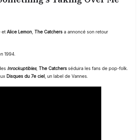
e
et
Alice Lemon
,
The
Catchers
a annoncé son retour
en 1994.
des
Inrockuptibles
,
The Catchers
séduira les fans de pop-folk.
 aux
Disques du 7e ciel
, un label de Vannes.