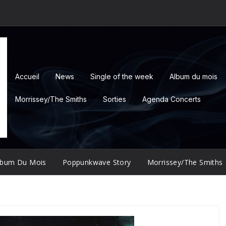
Accueil
News
Single of the week
Album du mois
Morrissey/The Smiths
Sorties
Agenda Concerts
lbum Du Mois
Poppunkwave Story
Morrissey/The Smiths