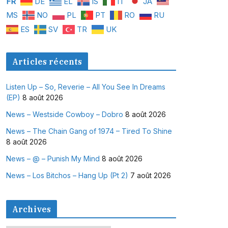
FR
DE
EL
IS
IT
JA
MS
NO
PL
PT
RO
RU
ES
SV
TR
UK
Articles récents
Listen Up – So, Reverie – All You See In Dreams
(EP)
8 août 2026
News – Westside Cowboy – Dobro
8 août 2026
News – The Chain Gang of 1974 – Tired To Shine
8 août 2026
News – @ – Punish My Mind
8 août 2026
News – Los Bitchos – Hang Up (Pt 2)
7 août 2026
Archives