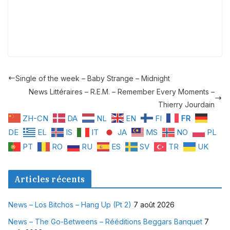
Single of the week – Baby Strange – Midnight
News Littéraires – R.E.M. – Remember Every Moments –
Thierry Jourdain
ZH-CN
DA
NL
EN
FI
FR
DE
EL
IS
IT
JA
MS
NO
PL
PT
RO
RU
ES
SV
TR
UK
Articles récents
News – Los Bitchos – Hang Up (Pt 2)
7 août 2026
News – The Go-Betweens – Rééditions Beggars Banquet
7