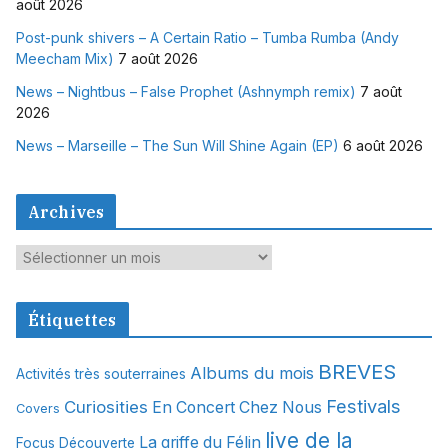
août 2026
Post-punk shivers – A Certain Ratio – Tumba Rumba (Andy
Meecham Mix)
7 août 2026
News – Nightbus – False Prophet (Ashnymph remix)
7 août
2026
News – Marseille – The Sun Will Shine Again (EP)
6 août 2026
Archives
A
r
c
Étiquettes
h
i
BREVES
Albums du mois
Activités très souterraines
v
Festivals
Curiosities
e
En Concert Chez Nous
Covers
s
live de la
La griffe du Félin
Focus Découverte