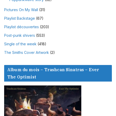
Pictures On My Wall
(31)
Playlist Backstage
(67)
Playlist découvertes
(203)
Post-punk shivers
(553)
Single of the week
(418)
The Smiths Cover Artwork
(2)
Album du mois – Trashcan Sinatras – Ever
The Optimist