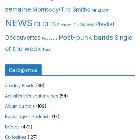
semaine
Morrissey/The Smiths
Mr Erudit
NEWS
OLDIES
Playlist
Pictures On My Wall
Post-punk bands
Single
Découvertes
Podcasts
of the week
Tuco
Catégories
A side / B side
(39)
Activités très souterraines
(54)
Album du mois
(109)
Backstage – Podcasts
(17)
Brèves
(473)
Curiosities
(127)