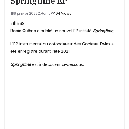
Springtime EP
9 janvier 2022
Romu
194 Views
568
Robin Guthrie
a publié un nouvel EP intitulé
Springtime
.
L’EP instrumental du cofondateur des
Cocteau Twins
a
été enregistré durant l’été 2021.
Springtime
est à découvrir ci-dessous: