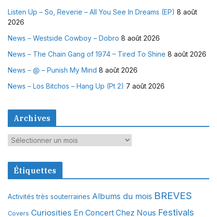
Listen Up – So, Reverie – All You See In Dreams (EP)
8 août
2026
News – Westside Cowboy – Dobro
8 août 2026
News – The Chain Gang of 1974 – Tired To Shine
8 août 2026
News – @ – Punish My Mind
8 août 2026
News – Los Bitchos – Hang Up (Pt 2)
7 août 2026
Archives
A
r
c
Étiquettes
h
i
BREVES
Albums du mois
Activités très souterraines
v
Festivals
Curiosities
e
En Concert Chez Nous
Covers