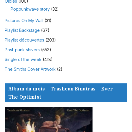
Oldies
(100)
Poppunkwave story
(32)
Pictures On My Wall
(31)
Playlist Backstage
(67)
Playlist découvertes
(203)
Post-punk shivers
(553)
Single of the week
(418)
The Smiths Cover Artwork
(2)
Album du mois – Trashcan Sinatras – Ever
The Optimist