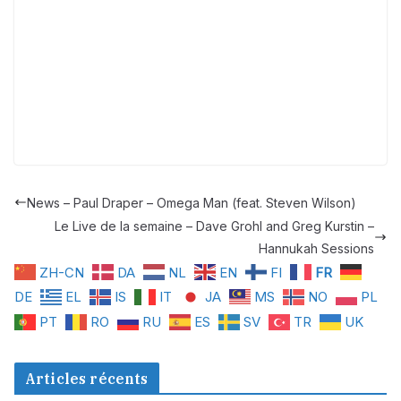
News – Paul Draper – Omega Man (feat. Steven Wilson)
Le Live de la semaine – Dave Grohl and Greg Kurstin –
Hannukah Sessions
ZH-CN
DA
NL
EN
FI
FR
DE
EL
IS
IT
JA
MS
NO
PL
PT
RO
RU
ES
SV
TR
UK
Articles récents