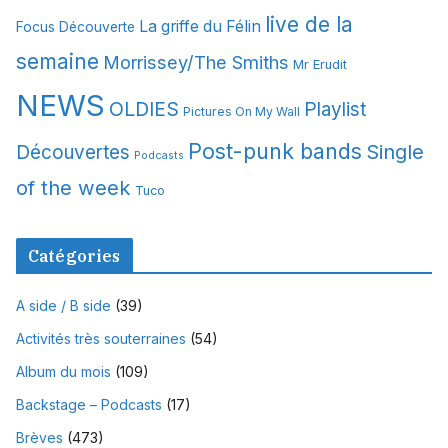
s
live de la
La griffe du Félin
Focus Découverte
semaine
Morrissey/The Smiths
Mr Erudit
NEWS
OLDIES
Playlist
Pictures On My Wall
Post-punk bands
Single
Découvertes
Podcasts
of the week
Tuco
Catégories
A side / B side
(39)
Activités très souterraines
(54)
Album du mois
(109)
Backstage – Podcasts
(17)
Brèves
(473)