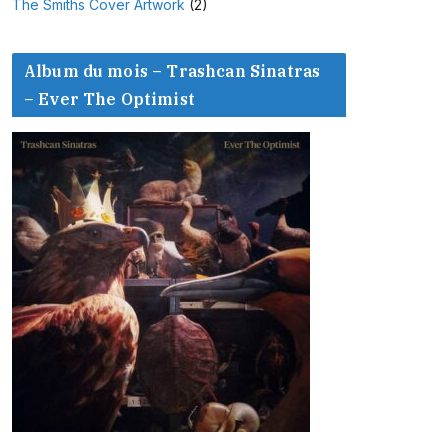
The Smiths Cover Artwork
(2)
Album du mois – Trashcan Sinatras
– Ever The Optimist