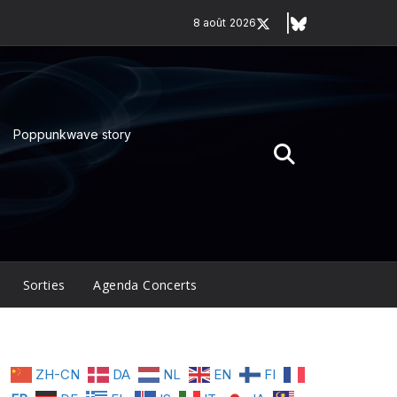
8 août 2026
Poppunkwave story
Sorties
Agenda Concerts
ZH-CN
DA
NL
EN
FI