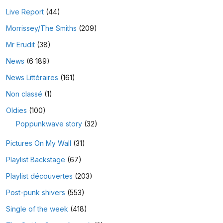
Live Report
(44)
Morrissey/The Smiths
(209)
Mr Erudit
(38)
News
(6 189)
News Littéraires
(161)
Non classé
(1)
Oldies
(100)
Poppunkwave story
(32)
Pictures On My Wall
(31)
Playlist Backstage
(67)
Playlist découvertes
(203)
Post-punk shivers
(553)
Single of the week
(418)