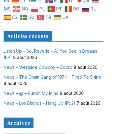
FR
DE
EL
IS
IT
JA
MS
NO
PL
PT
RO
RU
ES
SV
TR
UK
Articles récents
Listen Up – So, Reverie – All You See In Dreams
(EP)
8 août 2026
News – Westside Cowboy – Dobro
8 août 2026
News – The Chain Gang of 1974 – Tired To Shine
8 août 2026
News – @ – Punish My Mind
8 août 2026
News – Los Bitchos – Hang Up (Pt 2)
7 août 2026
Archives