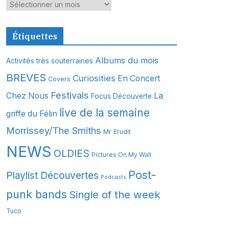
A
r
c
Étiquettes
h
i
Albums du mois
Activités très souterraines
v
BREVES
Curiosities
En Concert
Covers
e
s
Festivals
Chez Nous
La
Focus Découverte
live de la semaine
griffe du Félin
Morrissey/The Smiths
Mr Erudit
NEWS
OLDIES
Pictures On My Wall
Post-
Playlist Découvertes
Podcasts
punk bands
Single of the week
Tuco