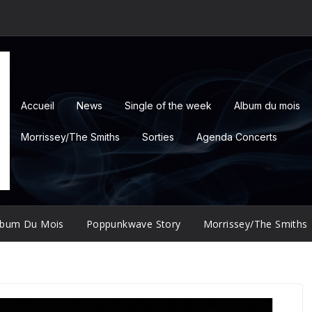
Accueil
News
Single of the week
Album du mois
Morrissey/The Smiths
Sorties
Agenda Concerts
lbum Du Mois
Poppunkwave Story
Morrissey/The Smiths