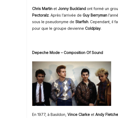
Chris Martin
et
Jonny Buckland
ont formé un grou
Pectoralz
.
Après l’arrivée de
Guy Berryman
l’anné
sous le pseudonyme de
Starfish
.
Cependant, il fa
pour que le groupe devienne
Coldplay
.
Depeche Mode – Composition Of Sound
En 1977, à Basildon,
Vince Clarke
et
Andy Fletch