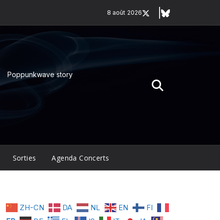
8 août 2026
Poppunkwave story
Sorties
Agenda Concerts
ZH-CN
DA
NL
EN
FI