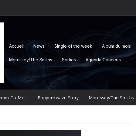
Accueil
News
Single of the week
Album du mois
Morrissey/The Smiths
Sorties
Agenda Concerts
lbum Du Mois
Poppunkwave Story
Morrissey/The Smiths