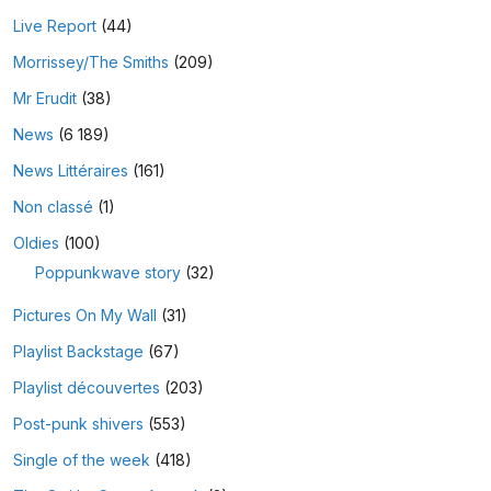
Live Report
(44)
Morrissey/The Smiths
(209)
Mr Erudit
(38)
News
(6 189)
News Littéraires
(161)
Non classé
(1)
Oldies
(100)
Poppunkwave story
(32)
Pictures On My Wall
(31)
Playlist Backstage
(67)
Playlist découvertes
(203)
Post-punk shivers
(553)
Single of the week
(418)