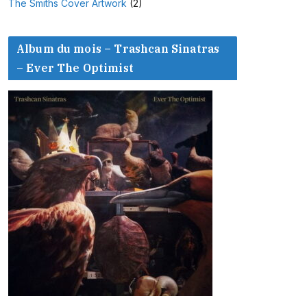
The Smiths Cover Artwork
(2)
Album du mois – Trashcan Sinatras
– Ever The Optimist