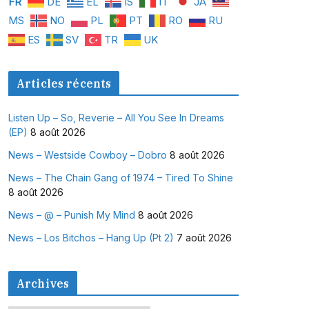
FR
DE
EL
IS
IT
JA
MS
NO
PL
PT
RO
RU
ES
SV
TR
UK
Articles récents
Listen Up – So, Reverie – All You See In Dreams
(EP)
8 août 2026
News – Westside Cowboy – Dobro
8 août 2026
News – The Chain Gang of 1974 – Tired To Shine
8 août 2026
News – @ – Punish My Mind
8 août 2026
News – Los Bitchos – Hang Up (Pt 2)
7 août 2026
Archives