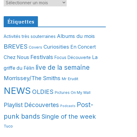
A
r
c
Étiquettes
h
i
Albums du mois
Activités très souterraines
v
BREVES
Curiosities
En Concert
Covers
e
s
Festivals
Chez Nous
La
Focus Découverte
live de la semaine
griffe du Félin
Morrissey/The Smiths
Mr Erudit
NEWS
OLDIES
Pictures On My Wall
Post-
Playlist Découvertes
Podcasts
punk bands
Single of the week
Tuco