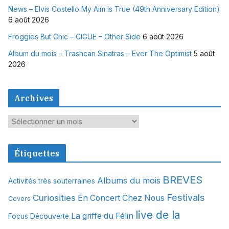
News – Elvis Costello My Aim Is True (49th Anniversary Edition)
6 août 2026
Froggies But Chic – CIGUË – Other Side
6 août 2026
Album du mois – Trashcan Sinatras – Ever The Optimist
5 août
2026
Archives
A
r
c
Étiquettes
h
i
BREVES
Albums du mois
Activités très souterraines
v
Festivals
Curiosities
e
En Concert Chez Nous
Covers
s
live de la
La griffe du Félin
Focus Découverte