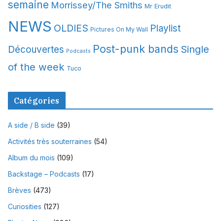
semaine
Morrissey/The Smiths
Mr Erudit
NEWS
OLDIES
Playlist
Pictures On My Wall
Post-punk bands
Single
Découvertes
Podcasts
of the week
Tuco
Catégories
A side / B side
(39)
Activités très souterraines
(54)
Album du mois
(109)
Backstage – Podcasts
(17)
Brèves
(473)
Curiosities
(127)