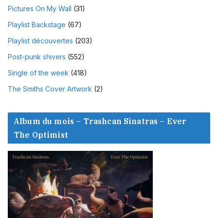
Pictures On My Wall
(31)
Playlist Backstage
(67)
Playlist découvertes
(203)
Post-punk shivers
(552)
Single of the week
(418)
The Smiths Cover Artwork
(2)
Album du mois – Trashcan Sinatras – Ever
The Optimist