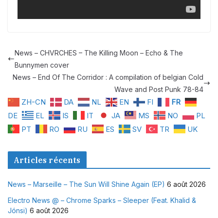
News – CHVRCHES – The Killing Moon – Echo & The
Bunnymen cover
News – End Of The Corridor : A compilation of belgian Cold
Wave and Post Punk 78-84
ZH-CN
DA
NL
EN
FI
FR
DE
EL
IS
IT
JA
MS
NO
PL
PT
RO
RU
ES
SV
TR
UK
Articles récents
News – Marseille – The Sun Will Shine Again (EP)
6 août 2026
Electro News @ – Chrome Sparks – Sleeper (Feat. Khalid &
Jónsi)
6 août 2026