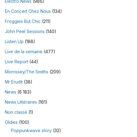
Electro News
(986)
En Concert Chez Nous
(134)
Froggies But Chic
(211)
John Peel Sessions
(140)
Listen Up
(188)
Live de la semaine
(477)
Live Report
(44)
Morrissey/The Smiths
(209)
Mr Erudit
(38)
News
(6 183)
News Littéraires
(161)
Non classé
(1)
Oldies
(100)
Poppunkwave story
(32)