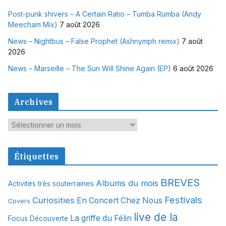
Post-punk shivers – A Certain Ratio – Tumba Rumba (Andy
Meecham Mix)
7 août 2026
News – Nightbus – False Prophet (Ashnymph remix)
7 août
2026
News – Marseille – The Sun Will Shine Again (EP)
6 août 2026
Archives
A
r
c
Étiquettes
h
i
BREVES
Albums du mois
Activités très souterraines
v
Festivals
Curiosities
e
En Concert Chez Nous
Covers
s
live de la
La griffe du Félin
Focus Découverte