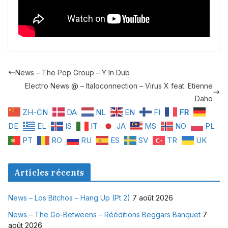
News – The Pop Group – Y In Dub
Electro News @ – Italoconnection – Virus X feat. Etienne
Daho
ZH-CN
DA
NL
EN
FI
FR
DE
EL
IS
IT
JA
MS
NO
PL
PT
RO
RU
ES
SV
TR
UK
Articles récents
News – Los Bitchos – Hang Up (Pt 2)
7 août 2026
News – The Go-Betweens – Rééditions Beggars Banquet
7
août 2026