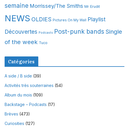
semaine
Morrissey/The Smiths
Mr Erudit
NEWS
OLDIES
Playlist
Pictures On My Wall
Post-punk bands
Single
Découvertes
Podcasts
of the week
Tuco
Catégories
A side / B side
(39)
Activités très souterraines
(54)
Album du mois
(109)
Backstage – Podcasts
(17)
Brèves
(473)
Curiosities
(127)