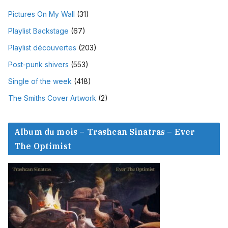
Pictures On My Wall
(31)
Playlist Backstage
(67)
Playlist découvertes
(203)
Post-punk shivers
(553)
Single of the week
(418)
The Smiths Cover Artwork
(2)
Album du mois – Trashcan Sinatras – Ever
The Optimist