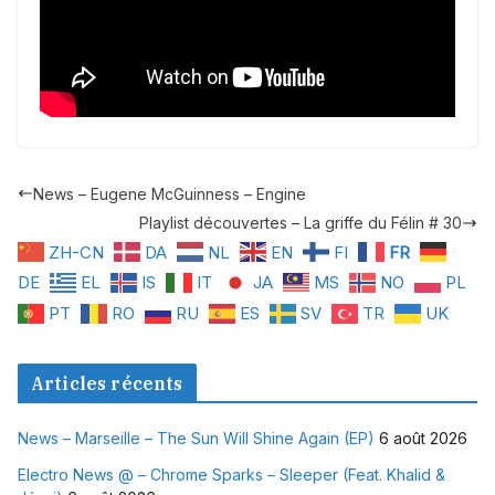
News – Eugene McGuinness – Engine
Playlist découvertes – La griffe du Félin # 30
ZH-CN
DA
NL
EN
FI
FR
DE
EL
IS
IT
JA
MS
NO
PL
PT
RO
RU
ES
SV
TR
UK
Articles récents
News – Marseille – The Sun Will Shine Again (EP)
6 août 2026
Electro News @ – Chrome Sparks – Sleeper (Feat. Khalid &