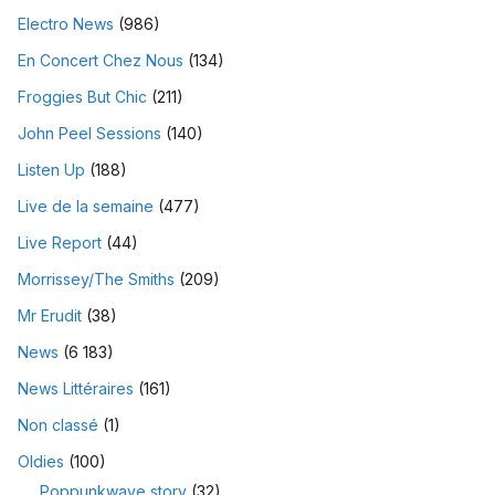
Electro News
(986)
En Concert Chez Nous
(134)
Froggies But Chic
(211)
John Peel Sessions
(140)
Listen Up
(188)
Live de la semaine
(477)
Live Report
(44)
Morrissey/The Smiths
(209)
Mr Erudit
(38)
News
(6 183)
News Littéraires
(161)
Non classé
(1)
Oldies
(100)
Poppunkwave story
(32)