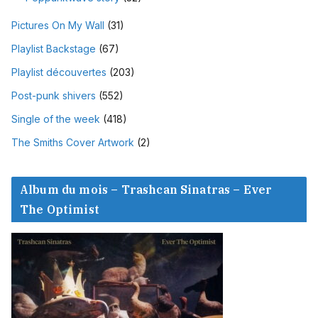
Pictures On My Wall
(31)
Playlist Backstage
(67)
Playlist découvertes
(203)
Post-punk shivers
(552)
Single of the week
(418)
The Smiths Cover Artwork
(2)
Album du mois – Trashcan Sinatras – Ever
The Optimist