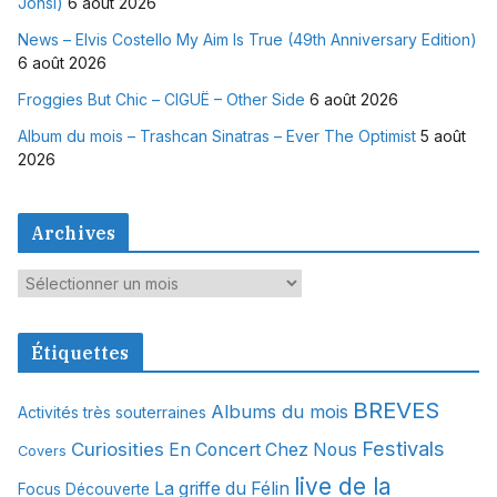
Jónsi)
6 août 2026
News – Elvis Costello My Aim Is True (49th Anniversary Edition)
6 août 2026
Froggies But Chic – CIGUË – Other Side
6 août 2026
Album du mois – Trashcan Sinatras – Ever The Optimist
5 août
2026
Archives
A
r
c
Étiquettes
h
i
BREVES
Albums du mois
Activités très souterraines
v
Festivals
Curiosities
e
En Concert Chez Nous
Covers
s
live de la
La griffe du Félin
Focus Découverte