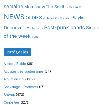
semaine
Morrissey/The Smiths
Mr Erudit
NEWS
OLDIES
Playlist
Pictures On My Wall
Post-punk bands
Single
Découvertes
Podcasts
of the week
Tuco
Catégories
A side / B side
(39)
Activités très souterraines
(54)
Album du mois
(109)
Backstage – Podcasts
(17)
Brèves
(473)
Curiosities
(127)