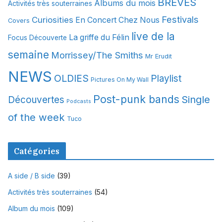
BREVES
Albums du mois
Activités très souterraines
v
Festivals
Curiosities
e
En Concert Chez Nous
Covers
s
live de la
La griffe du Félin
Focus Découverte
semaine
Morrissey/The Smiths
Mr Erudit
NEWS
OLDIES
Playlist
Pictures On My Wall
Post-punk bands
Single
Découvertes
Podcasts
of the week
Tuco
Catégories
A side / B side
(39)
Activités très souterraines
(54)
Album du mois
(109)