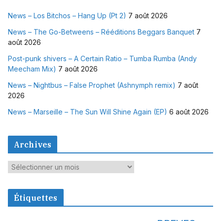
News – Los Bitchos – Hang Up (Pt 2)
7 août 2026
News – The Go-Betweens – Rééditions Beggars Banquet
7
août 2026
Post-punk shivers – A Certain Ratio – Tumba Rumba (Andy
Meecham Mix)
7 août 2026
News – Nightbus – False Prophet (Ashnymph remix)
7 août
2026
News – Marseille – The Sun Will Shine Again (EP)
6 août 2026
Archives
A
r
c
Étiquettes
h
i