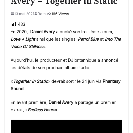
Avery – Together In Static
13 mai 2021
Romu
166 Views
433
En 2020,
Daniel Avery
a publié son troisième album,
Love + Light
ainsi que les singles,
Petrol Blue
et
Into The
Voice Of Stillness.
Aujourd’hui, le producteur et DJ britannique a annoncé
les détails de son prochain album studio.
«
Together In Static
» devrait sortir le 24 juin via
Phantasy
Sound
.
En avant première,
Daniel Avery
a partagé un premier
extrait, «
Endless Hours
».