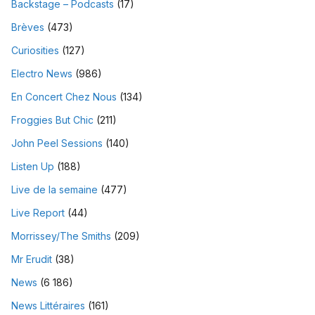
Backstage – Podcasts
(17)
Brèves
(473)
Curiosities
(127)
Electro News
(986)
En Concert Chez Nous
(134)
Froggies But Chic
(211)
John Peel Sessions
(140)
Listen Up
(188)
Live de la semaine
(477)
Live Report
(44)
Morrissey/The Smiths
(209)
Mr Erudit
(38)
News
(6 186)
News Littéraires
(161)