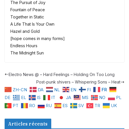
The Pursuit of Joy
Fountain of Peace
Together in Static
A Life That Is Your Own
Hazel and Gold
[hope comes in many forms]
Endless Hours
The Midnight Sun
Electro News @ – Hard Feelings – Holding On Too Long
Post-punk shivers – Whispering Sons – Heat
ZH-CN
DA
NL
EN
FI
FR
DE
EL
IS
IT
JA
MS
NO
PL
PT
RO
RU
ES
SV
TR
UK
Articles récents