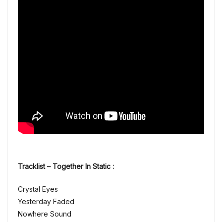
Tracklist – Together In Static :
Crystal Eyes
Yesterday Faded
Nowhere Sound