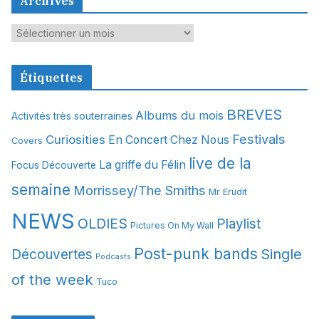
Archives
A
r
c
Étiquettes
h
i
BREVES
Albums du mois
Activités très souterraines
v
Festivals
Curiosities
e
En Concert Chez Nous
Covers
s
live de la
La griffe du Félin
Focus Découverte
semaine
Morrissey/The Smiths
Mr Erudit
NEWS
OLDIES
Playlist
Pictures On My Wall
Post-punk bands
Single
Découvertes
Podcasts
of the week
Tuco