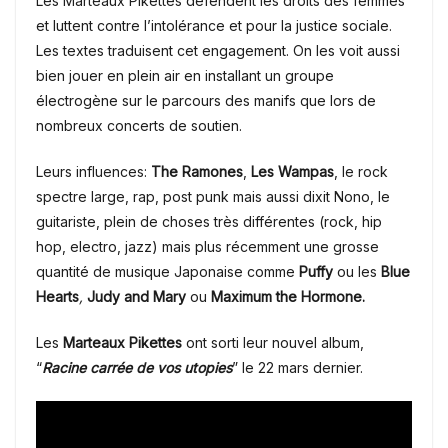
Les Marteaux Pikettes défendent les droits des femmes
et luttent contre l’intolérance et pour la justice sociale.
Les textes traduisent cet engagement. On les voit aussi
bien jouer en plein air en installant un groupe
électrogène sur le parcours des manifs que lors de
nombreux concerts de soutien.
Leurs influences:
The Ramones
,
Les Wampas
, le rock
spectre large, rap, post punk mais aussi dixit Nono, le
guitariste, plein de choses très différentes (rock, hip
hop, electro, jazz) mais plus récemment une grosse
quantité de musique Japonaise comme
Puffy
ou les
Blue
Hearts
,
Judy and Mary
ou
Maximum the Hormone.
Les
Marteaux Pikettes
ont sorti leur nouvel album,
“
Racine carrée de vos utopies
” le 22 mars dernier.