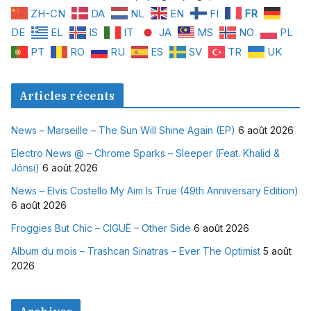
ZH-CN
DA
NL
EN
FI
FR
DE
EL
IS
IT
JA
MS
NO
PL
PT
RO
RU
ES
SV
TR
UK
Articles récents
News – Marseille – The Sun Will Shine Again (EP)
6 août 2026
Electro News @ – Chrome Sparks – Sleeper (Feat. Khalid &
Jónsi)
6 août 2026
News – Elvis Costello My Aim Is True (49th Anniversary Edition)
6 août 2026
Froggies But Chic – CIGUË – Other Side
6 août 2026
Album du mois – Trashcan Sinatras – Ever The Optimist
5 août
2026