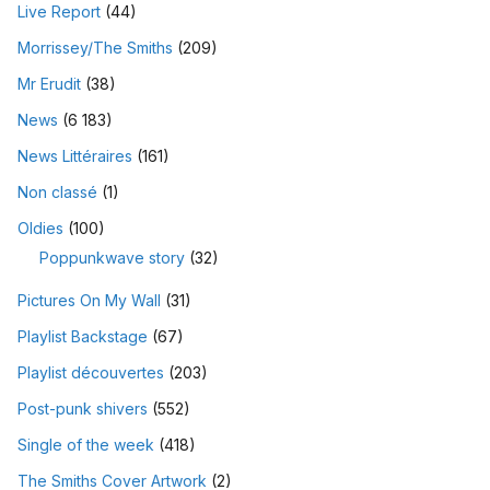
Live Report
(44)
Morrissey/The Smiths
(209)
Mr Erudit
(38)
News
(6 183)
News Littéraires
(161)
Non classé
(1)
Oldies
(100)
Poppunkwave story
(32)
Pictures On My Wall
(31)
Playlist Backstage
(67)
Playlist découvertes
(203)
Post-punk shivers
(552)
Single of the week
(418)
The Smiths Cover Artwork
(2)