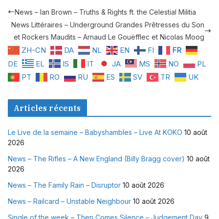
News – Ian Brown – Truths & Rights ft. the Celestial Militia
News Littéraires – Underground Grandes Prêtresses du Son
et Rockers Maudits – Arnaud Le Gouëfflec et Nicolas Moog
ZH-CN
DA
NL
EN
FI
FR
DE
EL
IS
IT
JA
MS
NO
PL
PT
RO
RU
ES
SV
TR
UK
Articles récents
Le Live de la semaine – Babyshambles – Live At KOKO
10 août
2026
News – The Rifles – A New England (Billy Bragg cover)
10 août
2026
News – The Family Rain – Disruptor
10 août 2026
News – Railcard – Unstable Neighbour
10 août 2026
Single of the week – Then Comes Silence – Judgement Day
9