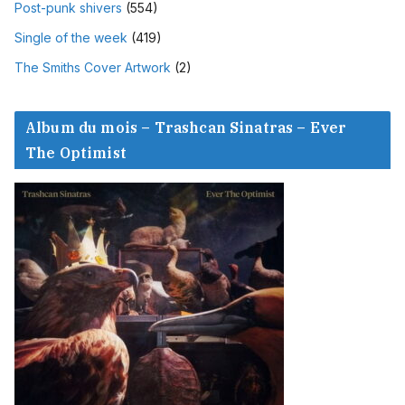
Post-punk shivers
(554)
Single of the week
(419)
The Smiths Cover Artwork
(2)
Album du mois – Trashcan Sinatras – Ever
The Optimist