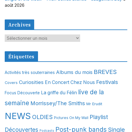
août 2026
Archives
A
r
c
Étiquettes
h
i
BREVES
Albums du mois
Activités très souterraines
v
Festivals
Curiosities
e
En Concert Chez Nous
Covers
s
live de la
La griffe du Félin
Focus Découverte
semaine
Morrissey/The Smiths
Mr Erudit
NEWS
OLDIES
Playlist
Pictures On My Wall
Post-punk bands
Single
Découvertes
Podcasts