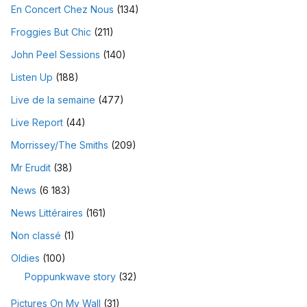
En Concert Chez Nous
(134)
Froggies But Chic
(211)
John Peel Sessions
(140)
Listen Up
(188)
Live de la semaine
(477)
Live Report
(44)
Morrissey/The Smiths
(209)
Mr Erudit
(38)
News
(6 183)
News Littéraires
(161)
Non classé
(1)
Oldies
(100)
Poppunkwave story
(32)
Pictures On My Wall
(31)