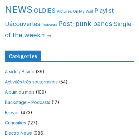
NEWS
OLDIES
Playlist
Pictures On My Wall
Post-punk bands
Single
Découvertes
Podcasts
of the week
Tuco
Catégories
A side / B side
(39)
Activités très souterraines
(54)
Album du mois
(109)
Backstage – Podcasts
(17)
Brèves
(473)
Curiosities
(127)
Electro News
(986)