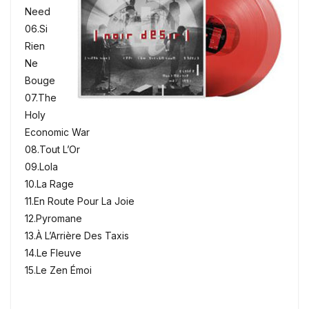
Need
06.Si
Rien
Ne
Bouge
07.The
Holy
Economic War
08.Tout L’Or
09.Lola
10.La Rage
11.En Route Pour La Joie
12.Pyromane
13.À L’Arrière Des Taxis
14.Le Fleuve
15.Le Zen Émoi