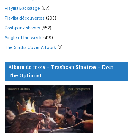
Playlist Backstage
(67)
Playlist découvertes
(203)
Post-punk shivers
(552)
Single of the week
(418)
The Smiths Cover Artwork
(2)
Album du mois – Trashcan Sinatras – Ever
The Optimist