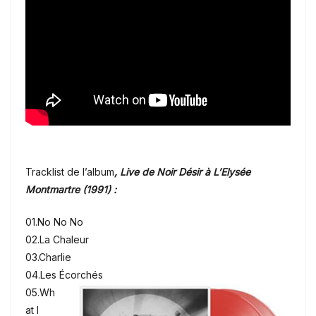
Tracklist de l’album
, Live de Noir Désir à L’Elysée
Montmartre (1991) :
01.No No No
02.La Chaleur
03.Charlie
04.Les Écorchés
05.Wh
at I