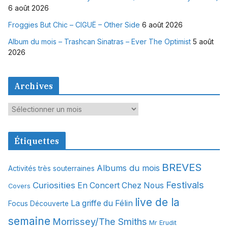
6 août 2026
Froggies But Chic – CIGUË – Other Side
6 août 2026
Album du mois – Trashcan Sinatras – Ever The Optimist
5 août
2026
Archives
A
r
c
Étiquettes
h
i
BREVES
Albums du mois
Activités très souterraines
v
Festivals
Curiosities
e
En Concert Chez Nous
Covers
s
live de la
La griffe du Félin
Focus Découverte
semaine
Morrissey/The Smiths
Mr Erudit