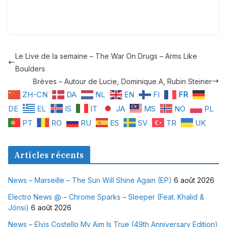
Le Live de la semaine – The War On Drugs – Arms Like
Boulders
Brèves – Autour de Lucie, Dominique A, Rubin Steiner
ZH-CN
DA
NL
EN
FI
FR
DE
EL
IS
IT
JA
MS
NO
PL
PT
RO
RU
ES
SV
TR
UK
Articles récents
News – Marseille – The Sun Will Shine Again (EP)
6 août 2026
Electro News @ – Chrome Sparks – Sleeper (Feat. Khalid &
Jónsi)
6 août 2026
News – Elvis Costello My Aim Is True (49th Anniversary Edition)