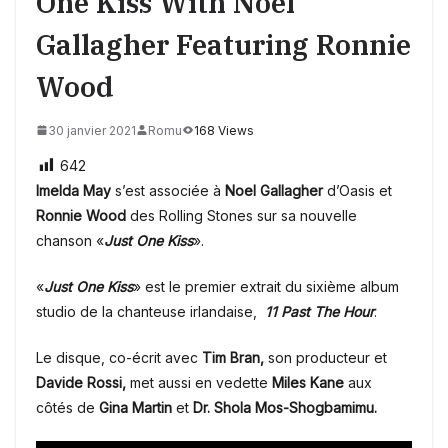
One Kiss With Noel
Gallagher Featuring Ronnie
Wood
30 janvier 2021
Romu
168 Views
642
Imelda May
s’est associée à
Noel Gallagher
d’Oasis et
Ronnie Wood
des Rolling Stones sur sa nouvelle
chanson «
Just One Kiss
».
«
Just One Kiss
» est le premier extrait du sixième album
studio de la chanteuse irlandaise,
11 Past The
Hour
.
Le disque, co-écrit avec
Tim Bran,
son producteur et
Davide Rossi,
met aussi en vedette
Miles Kane
aux
côtés de
Gina Martin
et
Dr. Shola Mos-Shogbamimu.