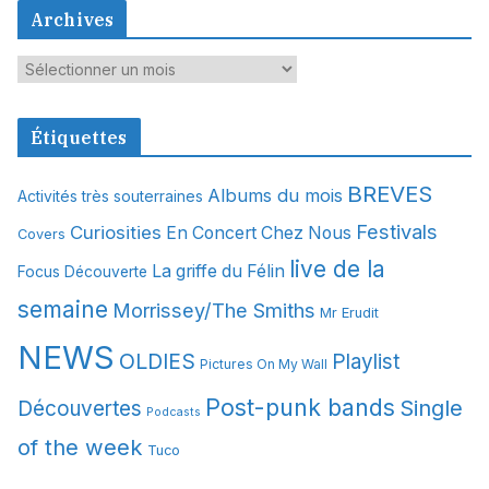
Archives
A
r
c
Étiquettes
h
i
BREVES
Albums du mois
Activités très souterraines
v
Festivals
Curiosities
e
En Concert Chez Nous
Covers
s
live de la
La griffe du Félin
Focus Découverte
semaine
Morrissey/The Smiths
Mr Erudit
NEWS
OLDIES
Playlist
Pictures On My Wall
Post-punk bands
Single
Découvertes
Podcasts
of the week
Tuco