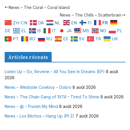
News – The Coral – Coral Island
News – The Chills – Scatterbrain
ZH-CN
DA
NL
EN
FI
FR
DE
EL
IS
IT
JA
MS
NO
PL
PT
RO
RU
ES
SV
TR
UK
Articles récents
Listen Up – So, Reverie – All You See In Dreams (EP)
8 août
2026
News – Westside Cowboy – Dobro
8 août 2026
News – The Chain Gang of 1974 – Tired To Shine
8 août 2026
News – @ – Punish My Mind
8 août 2026
News – Los Bitchos – Hang Up (Pt 2)
7 août 2026