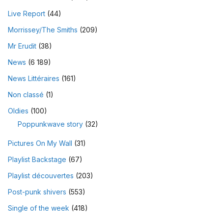
Live Report
(44)
Morrissey/The Smiths
(209)
Mr Erudit
(38)
News
(6 189)
News Littéraires
(161)
Non classé
(1)
Oldies
(100)
Poppunkwave story
(32)
Pictures On My Wall
(31)
Playlist Backstage
(67)
Playlist découvertes
(203)
Post-punk shivers
(553)
Single of the week
(418)