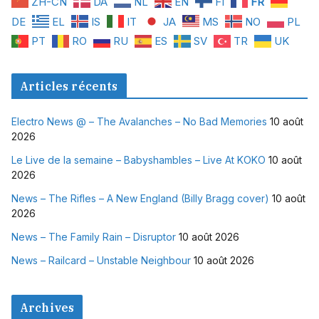
ZH-CN
DA
NL
EN
FI
FR
DE
EL
IS
IT
JA
MS
NO
PL
PT
RO
RU
ES
SV
TR
UK
Articles récents
Electro News @ – The Avalanches – No Bad Memories
10 août
2026
Le Live de la semaine – Babyshambles – Live At KOKO
10 août
2026
News – The Rifles – A New England (Billy Bragg cover)
10 août
2026
News – The Family Rain – Disruptor
10 août 2026
News – Railcard – Unstable Neighbour
10 août 2026
Archives