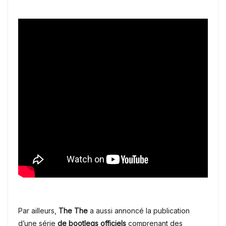
Par ailleurs,
The The
a aussi annoncé la publication
d’une série
de bootlegs
officiels
comprenant des