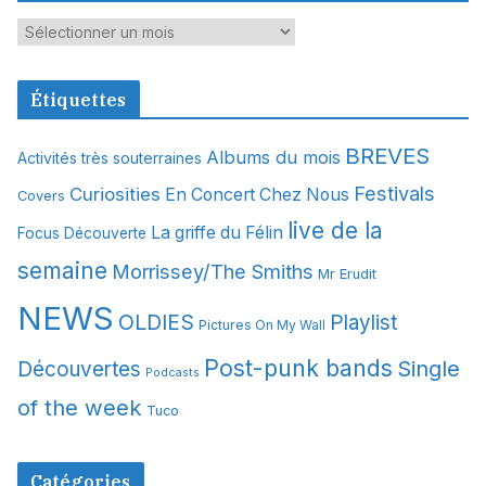
A
r
c
Étiquettes
h
i
BREVES
Albums du mois
Activités très souterraines
v
Festivals
Curiosities
e
En Concert Chez Nous
Covers
s
live de la
La griffe du Félin
Focus Découverte
semaine
Morrissey/The Smiths
Mr Erudit
NEWS
OLDIES
Playlist
Pictures On My Wall
Post-punk bands
Single
Découvertes
Podcasts
of the week
Tuco
Catégories