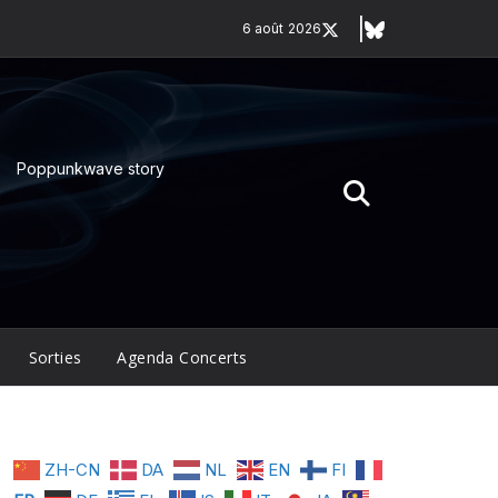
6 août 2026
Poppunkwave story
Sorties
Agenda Concerts
ZH-CN
DA
NL
EN
FI