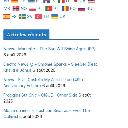
FR
DE
EL
IS
IT
JA
MS
NO
PL
PT
RO
RU
ES
SV
TR
UK
Articles récents
News – Marseille – The Sun Will Shine Again (EP)
6 août 2026
Electro News @ – Chrome Sparks – Sleeper (Feat.
Khalid & Jónsi)
6 août 2026
News – Elvis Costello My Aim Is True (49th
Anniversary Edition)
6 août 2026
Froggies But Chic – CIGUË – Other Side
6 août
2026
Album du mois – Trashcan Sinatras – Ever The
Optimist
5 août 2026