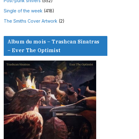
Post-punk shivers
(552)
Single of the week
(418)
The Smiths Cover Artwork
(2)
Album du mois – Trashcan Sinatras
– Ever The Optimist