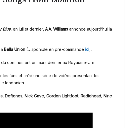
r Blue
, en juillet dernier,
A.A. Williams
annonce aujourd’hui la
via
Bella Union
(Disponible en pré-commande
ici
).
 du confinement en mars dernier au Royaume-Uni.
les fans et créé une série de vidéos présentant les
le londonien.
es
,
Deftones
,
Nick Cave
,
Gordon Lightfoot
,
Radiohead
,
Nine
.