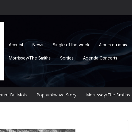
Accueil
News
Single of the week
Album du mois
Morrissey/The Smiths
Sorties
Agenda Concerts
lbum Du Mois
Poppunkwave Story
Morrissey/The Smiths