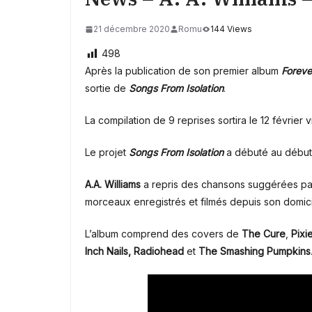
21 décembre 2020
Romu
144 Views
498
Après la publication de son premier album
Foreve
sortie de
Songs From Isolation
.
La compilation de 9 reprises sortira le 12 février 
Le projet
Songs From Isolation
a débuté au début
A.A. Williams
a repris des chansons suggérées par 
morceaux enregistrés et filmés depuis son domici
L’album comprend des covers de
The Cure
,
Pixi
Inch Nails,
Radiohead
et
The Smashing Pumpkins