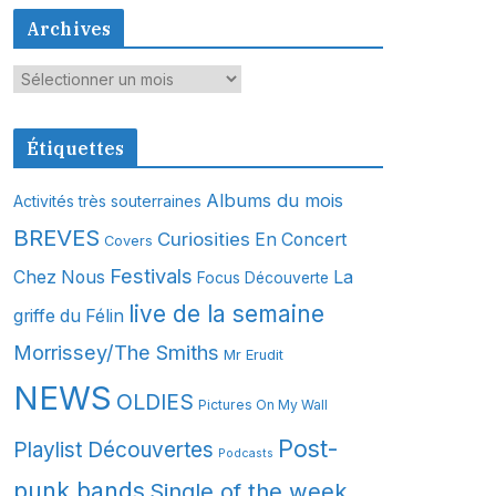
Archives
A
r
c
Étiquettes
h
i
Albums du mois
Activités très souterraines
v
BREVES
Curiosities
En Concert
Covers
e
s
Festivals
Chez Nous
La
Focus Découverte
live de la semaine
griffe du Félin
Morrissey/The Smiths
Mr Erudit
NEWS
OLDIES
Pictures On My Wall
Post-
Playlist Découvertes
Podcasts
punk bands
Single of the week