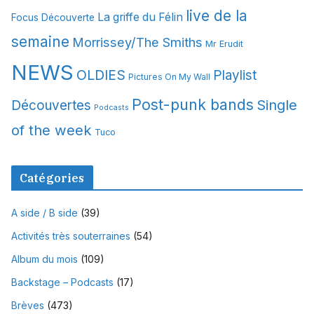
s
live de la
La griffe du Félin
Focus Découverte
semaine
Morrissey/The Smiths
Mr Erudit
NEWS
OLDIES
Playlist
Pictures On My Wall
Post-punk bands
Single
Découvertes
Podcasts
of the week
Tuco
Catégories
A side / B side
(39)
Activités très souterraines
(54)
Album du mois
(109)
Backstage – Podcasts
(17)
Brèves
(473)