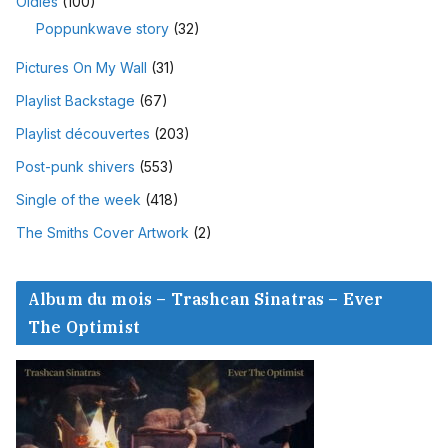
Oldies
(100)
Poppunkwave story
(32)
Pictures On My Wall
(31)
Playlist Backstage
(67)
Playlist découvertes
(203)
Post-punk shivers
(553)
Single of the week
(418)
The Smiths Cover Artwork
(2)
Album du mois – Trashcan Sinatras – Ever
The Optimist