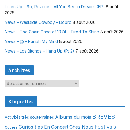
Listen Up – So, Reverie – All You See In Dreams (EP)
8 août
2026
News – Westside Cowboy – Dobro
8 août 2026
News – The Chain Gang of 1974 – Tired To Shine
8 août 2026
News – @ – Punish My Mind
8 août 2026
News – Los Bitchos – Hang Up (Pt 2)
7 août 2026
Archives
A
r
c
Étiquettes
h
i
BREVES
Albums du mois
Activités très souterraines
v
Festivals
Curiosities
e
En Concert Chez Nous
Covers