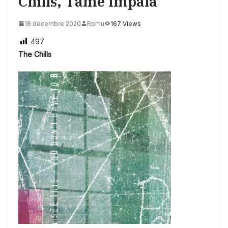
Chills, Tame Impala
18 décembre 2020
Romu
167 Views
497
The Chills