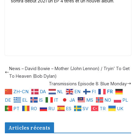
sortira début 2021 un EP 4 titres et un nouvel album.
News – David Bowie – Mother (John Lennon) / Tryin’ To Get
To Heaven (Bob Dylan)
Transmissions Episode 8: Blue Monday
ZH-CN
DA
NL
EN
FI
FR
DE
EL
IS
IT
JA
MS
NO
PL
PT
RO
RU
ES
SV
TR
UK
Articles récents