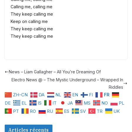
Calling me, calling me
They keep calling me
Keep on calling me
They keep calling me
They keep calling me
News – Liam Gallagher – All You’re Dreaming Of
Electro News @ – The Mystic Underground – Wrapped In
Riddles
ZH-CN
DA
NL
EN
FI
FR
DE
EL
IS
IT
JA
MS
NO
PL
PT
RO
RU
ES
SV
TR
UK
Articles récents