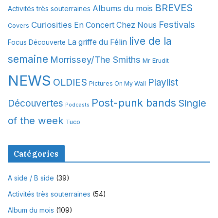
i
BREVES
Albums du mois
Activités très souterraines
v
Festivals
Curiosities
e
En Concert Chez Nous
Covers
s
live de la
La griffe du Félin
Focus Découverte
semaine
Morrissey/The Smiths
Mr Erudit
NEWS
OLDIES
Playlist
Pictures On My Wall
Post-punk bands
Single
Découvertes
Podcasts
of the week
Tuco
Catégories
A side / B side
(39)
Activités très souterraines
(54)
Album du mois
(109)