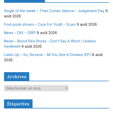
Single of the week – Then Comes Silence – Judgement Day
9
août 2026
Post-punk shivers – Cure For Youth – Scars
9 août 2026
News – DIIV – ZIRP!
9 août 2026
News – Blood Red Shoes – Don’t Say A Word / Useless
Sentiment
9 août 2026
Listen Up – So, Reverie – All You See In Dreams (EP)
8 août
2026
Archives
A
r
c
Étiquettes
h