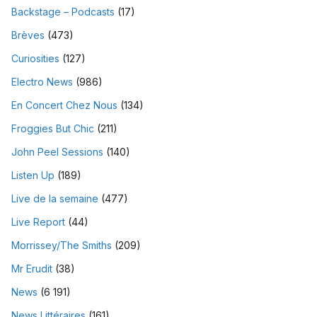
Backstage – Podcasts
(17)
Brèves
(473)
Curiosities
(127)
Electro News
(986)
En Concert Chez Nous
(134)
Froggies But Chic
(211)
John Peel Sessions
(140)
Listen Up
(189)
Live de la semaine
(477)
Live Report
(44)
Morrissey/The Smiths
(209)
Mr Erudit
(38)
News
(6 191)
News Littéraires
(161)