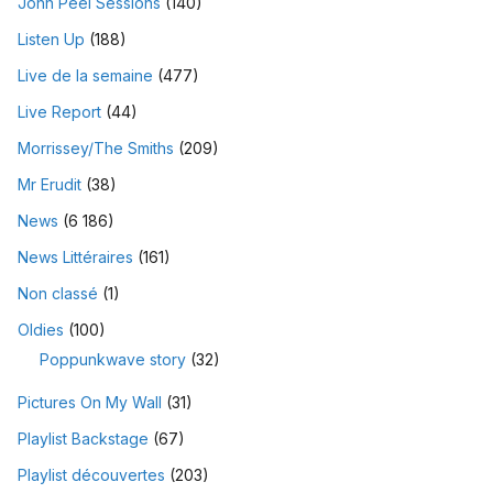
John Peel Sessions
(140)
Listen Up
(188)
Live de la semaine
(477)
Live Report
(44)
Morrissey/The Smiths
(209)
Mr Erudit
(38)
News
(6 186)
News Littéraires
(161)
Non classé
(1)
Oldies
(100)
Poppunkwave story
(32)
Pictures On My Wall
(31)
Playlist Backstage
(67)
Playlist découvertes
(203)