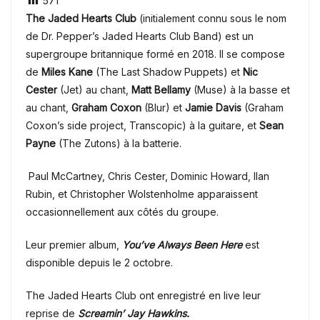
571
The Jaded Hearts Club
(initialement connu sous le nom
de Dr. Pepper’s Jaded Hearts Club Band) est un
supergroupe britannique formé en 2018. Il se compose
de
Miles Kane
(The Last Shadow Puppets) et
Nic
Cester
(Jet) au chant,
Matt Bellamy
(Muse) à la basse et
au chant,
Graham Coxon
(Blur) et
Jamie Davis
(Graham
Coxon’s side project, Transcopic) à la guitare, et
Sean
Payne
(The Zutons) à la batterie.
Paul McCartney,
Chris Cester, Dominic Howard, Ilan
Rubin, et Christopher Wolstenholme apparaissent
occasionnellement aux côtés du groupe.
Leur premier album,
You’ve Always Been Here
est
disponible depuis le 2 octobre.
The Jaded Hearts Club ont enregistré en live leur
reprise de
Screamin’ Jay Hawkins.