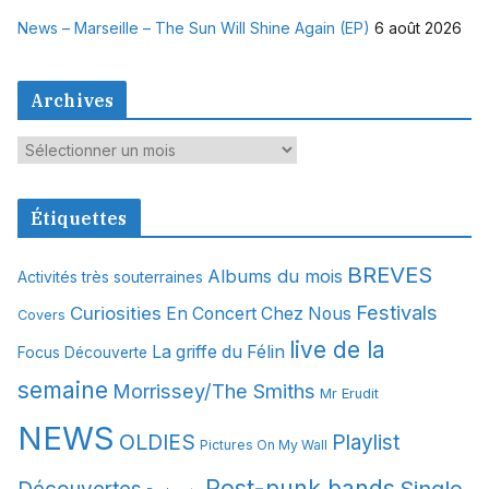
News – Marseille – The Sun Will Shine Again (EP)
6 août 2026
Archives
A
r
c
Étiquettes
h
i
BREVES
Albums du mois
Activités très souterraines
v
Festivals
Curiosities
e
En Concert Chez Nous
Covers
s
live de la
La griffe du Félin
Focus Découverte
semaine
Morrissey/The Smiths
Mr Erudit
NEWS
OLDIES
Playlist
Pictures On My Wall
Post-punk bands
Single