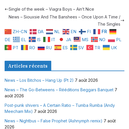
Single of the week – Viagra Boys – Ain’t Nice
News – Siouxsie And The Banshees – Once Upon A Time /
The Singles
ZH-CN
DA
NL
EN
FI
FR
DE
EL
IS
IT
JA
MS
NO
PL
PT
RO
RU
ES
SV
TR
UK
Articles récents
News – Los Bitchos – Hang Up (Pt 2)
7 août 2026
News – The Go-Betweens – Rééditions Beggars Banquet
7
août 2026
Post-punk shivers – A Certain Ratio – Tumba Rumba (Andy
Meecham Mix)
7 août 2026
News – Nightbus – False Prophet (Ashnymph remix)
7 août
2026