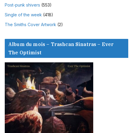
Post-punk shivers
(553)
Single of the week
(418)
The Smiths Cover Artwork
(2)
Album du mois – Trashcan Sinatras – Ever
The Optimist