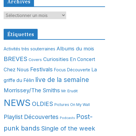
Archives
A
r
c
Étiquettes
h
i
Albums du mois
Activités très souterraines
v
BREVES
Curiosities
En Concert
Covers
e
s
Festivals
Chez Nous
La
Focus Découverte
live de la semaine
griffe du Félin
Morrissey/The Smiths
Mr Erudit
NEWS
OLDIES
Pictures On My Wall
Post-
Playlist Découvertes
Podcasts
punk bands
Single of the week