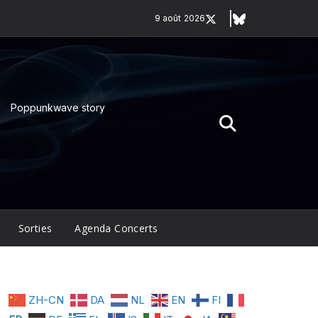
9 août 2026
Poppunkwave story
Sorties
Agenda Concerts
ZH-CN
DA
NL
EN
FI