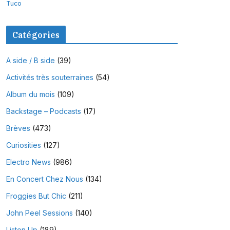
Tuco
Catégories
A side / B side
(39)
Activités très souterraines
(54)
Album du mois
(109)
Backstage – Podcasts
(17)
Brèves
(473)
Curiosities
(127)
Electro News
(986)
En Concert Chez Nous
(134)
Froggies But Chic
(211)
John Peel Sessions
(140)
Listen Up
(189)