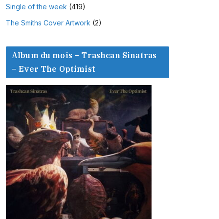
Single of the week
(419)
The Smiths Cover Artwork
(2)
Album du mois – Trashcan Sinatras
– Ever The Optimist