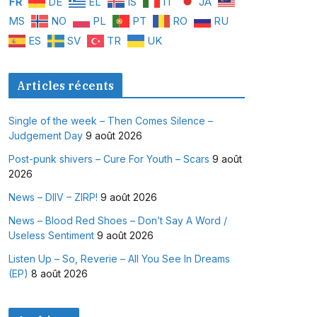
FR
DE
EL
IS
IT
JA
MS
NO
PL
PT
RO
RU
ES
SV
TR
UK
Articles récents
Single of the week – Then Comes Silence –
Judgement Day
9 août 2026
Post-punk shivers – Cure For Youth – Scars
9 août
2026
News – DIIV – ZIRP!
9 août 2026
News – Blood Red Shoes – Don’t Say A Word /
Useless Sentiment
9 août 2026
Listen Up – So, Reverie – All You See In Dreams
(EP)
8 août 2026