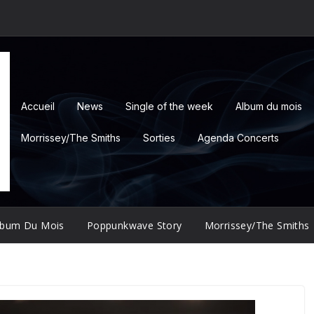
Accueil
News
Single of the week
Album du mois
Morrissey/The Smiths
Sorties
Agenda Concerts
lbum Du Mois
Poppunkwave Story
Morrissey/The Smiths