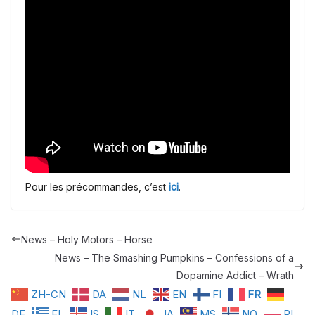
Pour les précommandes, c’est
ici
.
News – Holy Motors – Horse
News – The Smashing Pumpkins – Confessions of a
Dopamine Addict – Wrath
ZH-CN
DA
NL
EN
FI
FR
DE
EL
IS
IT
JA
MS
NO
PL