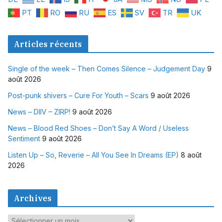
PT
RO
RU
ES
SV
TR
UK
Articles récents
Single of the week – Then Comes Silence – Judgement Day
9
août 2026
Post-punk shivers – Cure For Youth – Scars
9 août 2026
News – DIIV – ZIRP!
9 août 2026
News – Blood Red Shoes – Don’t Say A Word / Useless
Sentiment
9 août 2026
Listen Up – So, Reverie – All You See In Dreams (EP)
8 août
2026
Archives
A