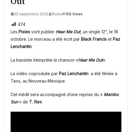
Out
25 septembre 2020
Romu
158 Views
474
Les
Pixies
vont publier
Hear Me Out
, un single 12″, le 16
octobre. Le morceau a été écrit par
Black Francis
et
Paz
Lenchantin
.
La bassiste interprète la chanson «
Hear Me Out
».
La vidéo coproduite par
Paz Lenchantin
a été filmée à
Taos, au Nouveau-Mexique.
Cet inédit sera accompagné d’une reprise du «
Mambo
Sun
» de
T. Rex
.