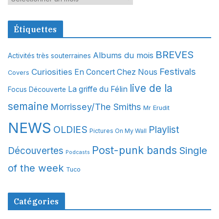
r
c
Étiquettes
h
i
BREVES
Albums du mois
Activités très souterraines
v
Festivals
Curiosities
e
En Concert Chez Nous
Covers
s
live de la
La griffe du Félin
Focus Découverte
semaine
Morrissey/The Smiths
Mr Erudit
NEWS
OLDIES
Playlist
Pictures On My Wall
Post-punk bands
Single
Découvertes
Podcasts
of the week
Tuco
Catégories