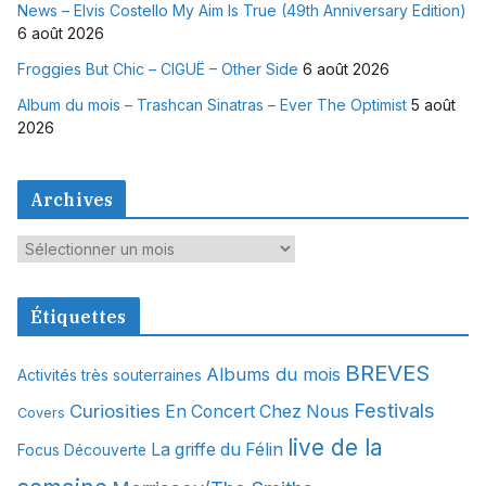
News – Elvis Costello My Aim Is True (49th Anniversary Edition)
6 août 2026
Froggies But Chic – CIGUË – Other Side
6 août 2026
Album du mois – Trashcan Sinatras – Ever The Optimist
5 août
2026
Archives
A
r
c
Étiquettes
h
i
BREVES
Albums du mois
Activités très souterraines
v
Festivals
Curiosities
e
En Concert Chez Nous
Covers
s
live de la
La griffe du Félin
Focus Découverte