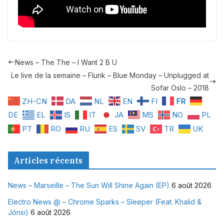
News – The The – I Want 2 B U
Le live de la semaine – Flunk – Blue Monday – Unplugged at
Sofar Oslo – 2018
ZH-CN
DA
NL
EN
FI
FR
DE
EL
IS
IT
JA
MS
NO
PL
PT
RO
RU
ES
SV
TR
UK
Articles récents
News – Marseille – The Sun Will Shine Again (EP)
6 août 2026
Electro News @ – Chrome Sparks – Sleeper (Feat. Khalid &
Jónsi)
6 août 2026