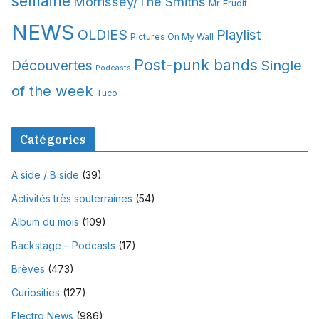
semaine
Morrissey/The Smiths
Mr Erudit
NEWS
OLDIES
Playlist
Pictures On My Wall
Post-punk bands
Single
Découvertes
Podcasts
of the week
Tuco
Catégories
A side / B side
(39)
Activités très souterraines
(54)
Album du mois
(109)
Backstage – Podcasts
(17)
Brèves
(473)
Curiosities
(127)
Electro News
(986)