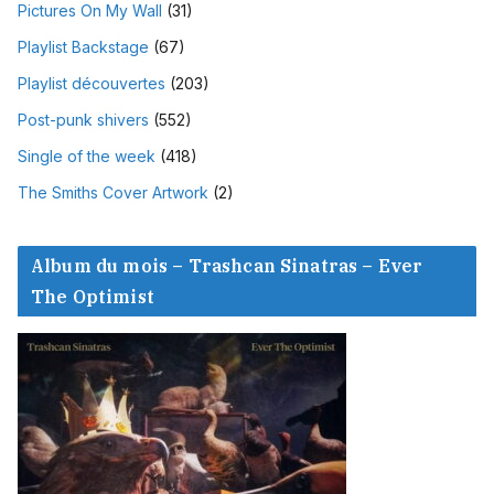
Pictures On My Wall
(31)
Playlist Backstage
(67)
Playlist découvertes
(203)
Post-punk shivers
(552)
Single of the week
(418)
The Smiths Cover Artwork
(2)
Album du mois – Trashcan Sinatras – Ever
The Optimist