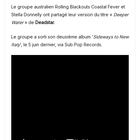
Le groupe australien Rolling Blackouts Coastal Fever et
Stella Donnelly ont partagé leur version du titre «
Deeper
Water
» de
Deadstar.
Le groupe a sorti son deuxième album ‘
Sideways to New
Italy
‘, le 5 juin dernier, via Sub Pop Records.