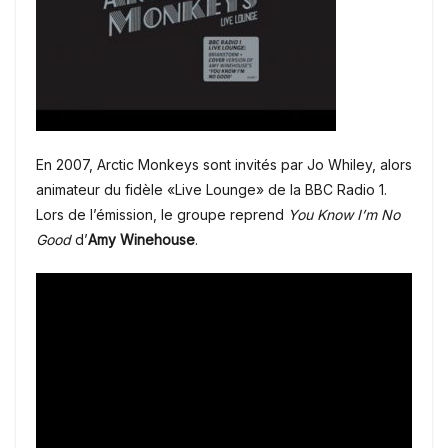
En 2007, Arctic Monkeys
sont invités par Jo Whiley, alors
animateur du fidèle «Live Lounge» de la BBC Radio 1.
Lors de l’émission, le groupe reprend
You Know I’m No
Good
d’
Amy Winehouse
.