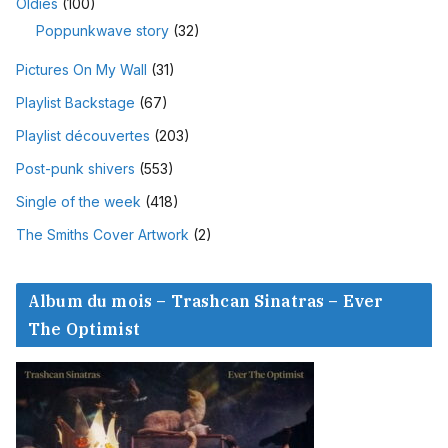
Oldies
(100)
Poppunkwave story
(32)
Pictures On My Wall
(31)
Playlist Backstage
(67)
Playlist découvertes
(203)
Post-punk shivers
(553)
Single of the week
(418)
The Smiths Cover Artwork
(2)
Album du mois – Trashcan Sinatras – Ever
The Optimist