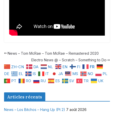
News – Tom McRae – Tom McRae – Remastered 2020
Electro News @ – Scratch – Something to Do
ZH-CN
DA
NL
EN
FI
FR
DE
EL
IS
IT
JA
MS
NO
PL
PT
RO
RU
ES
SV
TR
UK
Articles récents
News – Los Bitchos – Hang Up (Pt 2)
7 août 2026