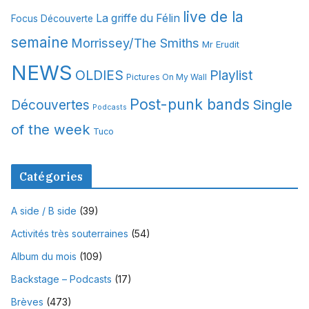
s
live de la
La griffe du Félin
Focus Découverte
semaine
Morrissey/The Smiths
Mr Erudit
NEWS
OLDIES
Playlist
Pictures On My Wall
Post-punk bands
Single
Découvertes
Podcasts
of the week
Tuco
Catégories
A side / B side
(39)
Activités très souterraines
(54)
Album du mois
(109)
Backstage – Podcasts
(17)
Brèves
(473)