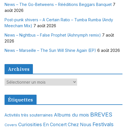
News – The Go-Betweens – Rééditions Beggars Banquet
7
août 2026
Post-punk shivers – A Certain Ratio – Tumba Rumba (Andy
Meecham Mix)
7 août 2026
News – Nightbus – False Prophet (Ashnymph remix)
7 août
2026
News – Marseille – The Sun Will Shine Again (EP)
6 août 2026
Archives
A
r
c
Étiquettes
h
i
BREVES
Albums du mois
Activités très souterraines
v
Festivals
Curiosities
e
En Concert Chez Nous
Covers