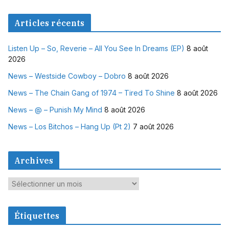
Articles récents
Listen Up – So, Reverie – All You See In Dreams (EP)
8 août
2026
News – Westside Cowboy – Dobro
8 août 2026
News – The Chain Gang of 1974 – Tired To Shine
8 août 2026
News – @ – Punish My Mind
8 août 2026
News – Los Bitchos – Hang Up (Pt 2)
7 août 2026
Archives
A
r
c
Étiquettes
h