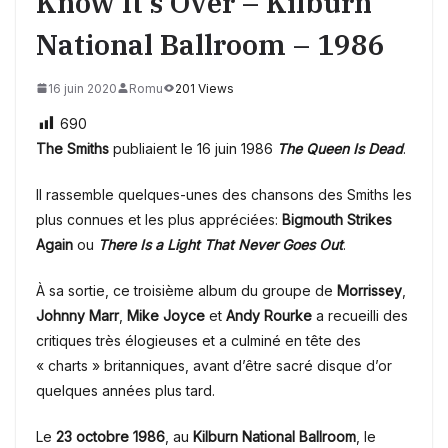
Know It’s Over – Kilburn
National Ballroom – 1986
16 juin 2020
Romu
201 Views
690
The Smiths
publiaient le 16 juin 1986
The Queen Is Dead
.
Il rassemble quelques-unes des chansons des Smiths les
plus connues et les plus appréciées:
Bigmouth Strikes
Again
ou
There Is a Light That Never Goes Out
.
À sa sortie, ce troisième album du groupe de
Morrissey
,
Johnny Marr
,
Mike Joyce
et
Andy Rourke
a recueilli des
critiques très élogieuses et a culminé en tête des
« charts » britanniques, avant d’être sacré disque d’or
quelques années plus tard.
Le
23 octobre 1986
, au
Kilburn National Ballroom
, le