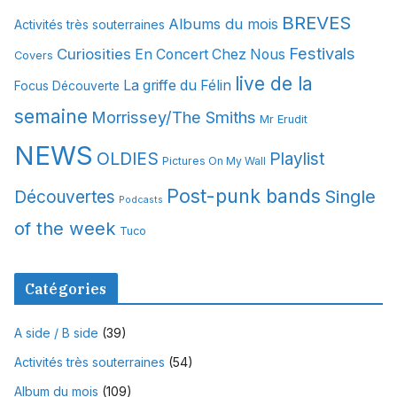
i
BREVES
Albums du mois
Activités très souterraines
v
Festivals
Curiosities
e
En Concert Chez Nous
Covers
s
live de la
La griffe du Félin
Focus Découverte
semaine
Morrissey/The Smiths
Mr Erudit
NEWS
OLDIES
Playlist
Pictures On My Wall
Post-punk bands
Single
Découvertes
Podcasts
of the week
Tuco
Catégories
A side / B side
(39)
Activités très souterraines
(54)
Album du mois
(109)