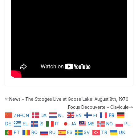
News – The Stooges Live at Goose Lake: August 8th, 1970
Focus Découverte – Clavicule
ZH-CN
DA
NL
EN
FI
FR
DE
EL
IS
IT
JA
MS
NO
PL
PT
RO
RU
ES
SV
TR
UK