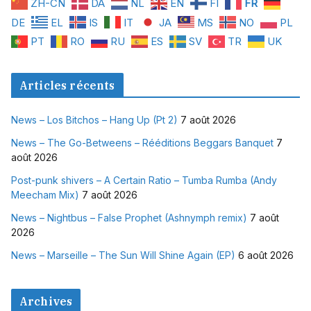
ZH-CN
DA
NL
EN
FI
FR
DE
EL
IS
IT
JA
MS
NO
PL
PT
RO
RU
ES
SV
TR
UK
Articles récents
News – Los Bitchos – Hang Up (Pt 2)
7 août 2026
News – The Go-Betweens – Rééditions Beggars Banquet
7
août 2026
Post-punk shivers – A Certain Ratio – Tumba Rumba (Andy
Meecham Mix)
7 août 2026
News – Nightbus – False Prophet (Ashnymph remix)
7 août
2026
News – Marseille – The Sun Will Shine Again (EP)
6 août 2026
Archives