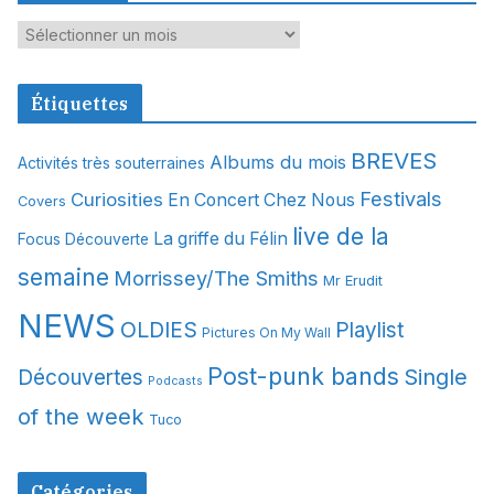
A
r
c
Étiquettes
h
i
BREVES
Albums du mois
Activités très souterraines
v
Festivals
Curiosities
e
En Concert Chez Nous
Covers
s
live de la
La griffe du Félin
Focus Découverte
semaine
Morrissey/The Smiths
Mr Erudit
NEWS
OLDIES
Playlist
Pictures On My Wall
Post-punk bands
Single
Découvertes
Podcasts
of the week
Tuco
Catégories