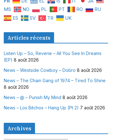
FR
DE
EL
IS
IT
JA
MS
NO
PL
PT
RO
RU
ES
SV
TR
UK
Articles récents
Listen Up – So, Reverie – All You See In Dreams
(EP)
8 août 2026
News – Westside Cowboy – Dobro
8 août 2026
News – The Chain Gang of 1974 – Tired To Shine
8 août 2026
News – @ – Punish My Mind
8 août 2026
News – Los Bitchos – Hang Up (Pt 2)
7 août 2026
Archives