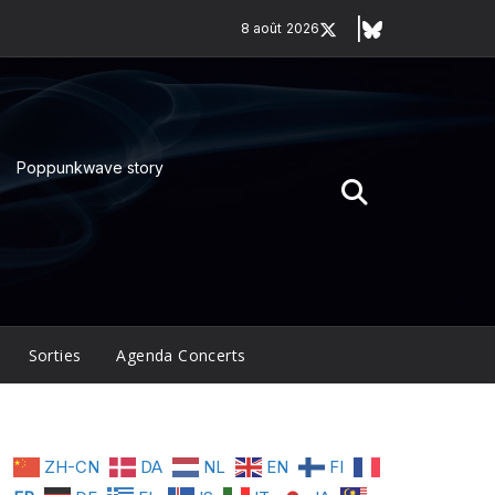
8 août 2026
Poppunkwave story
Sorties
Agenda Concerts
ZH-CN
DA
NL
EN
FI