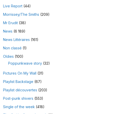
Live Report
(44)
Morrissey/The Smiths
(209)
Mr Erudit
(38)
News
(6 189)
News Littéraires
(161)
Non classé
(1)
Oldies
(100)
Poppunkwave story
(32)
Pictures On My Wall
(31)
Playlist Backstage
(67)
Playlist découvertes
(203)
Post-punk shivers
(553)
Single of the week
(418)