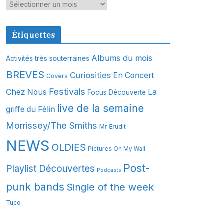
A
r
c
Étiquettes
h
i
Albums du mois
Activités très souterraines
v
BREVES
Curiosities
En Concert
Covers
e
s
Festivals
Chez Nous
La
Focus Découverte
live de la semaine
griffe du Félin
Morrissey/The Smiths
Mr Erudit
NEWS
OLDIES
Pictures On My Wall
Post-
Playlist Découvertes
Podcasts
punk bands
Single of the week
Tuco