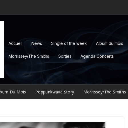
Accueil
News
Single of the week
Album du mois
Morrissey/The Smiths
Sorties
Agenda Concerts
lbum Du Mois
Poppunkwave Story
Morrissey/The Smiths