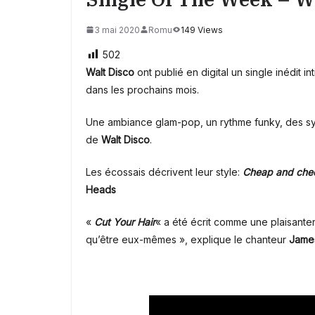
3 mai 2020
Romu
149 Views
502
Walt Disco
ont publié en digital un single inédit int
dans les prochains mois.
Une ambiance glam-pop, un rythme funky, des sy
de
Walt Disco
.
Les écossais décrivent leur style:
Cheap and chee
Heads
«
Cut Your Hair
« a été écrit comme une plaisanter
qu’être eux-mêmes », explique le chanteur
James