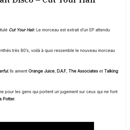
itulé
Cut Your Hair
.
Le morceau est extrait d’un EP attendu
nthés très 80’s, voilà à quoi ressemble le nouveau morceau
rful.
Ils aiment
Orange Juice
,
D.A.F
,
The Associates
et
Talking
ie pour les gens qui portent un jugement sur ceux qui ne font
 Potter
.