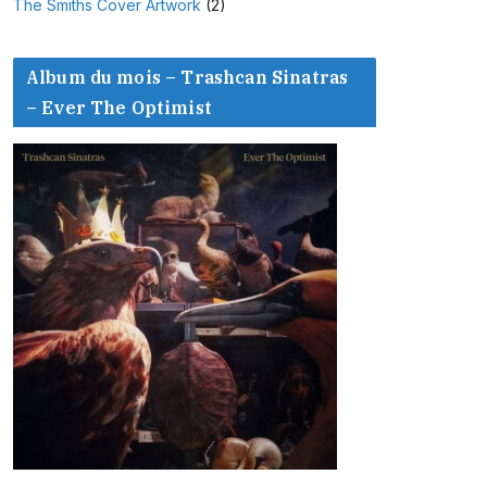
The Smiths Cover Artwork
(2)
Album du mois – Trashcan Sinatras
– Ever The Optimist