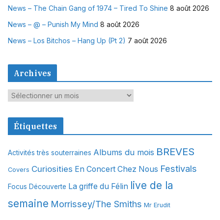
News – The Chain Gang of 1974 – Tired To Shine
8 août 2026
News – @ – Punish My Mind
8 août 2026
News – Los Bitchos – Hang Up (Pt 2)
7 août 2026
Archives
A
r
c
Étiquettes
h
i
BREVES
Albums du mois
Activités très souterraines
v
Festivals
Curiosities
e
En Concert Chez Nous
Covers
s
live de la
La griffe du Félin
Focus Découverte
semaine
Morrissey/The Smiths
Mr Erudit