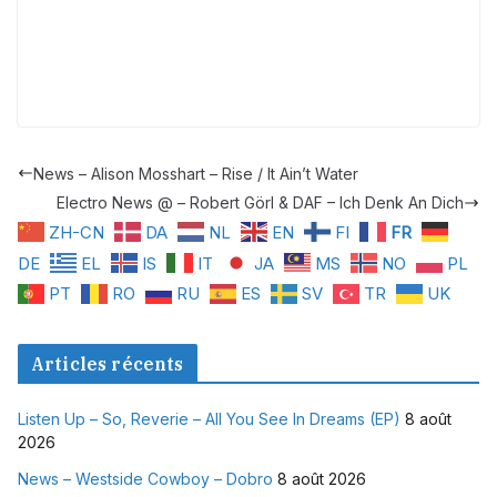
News – Alison Mosshart – Rise / It Ain’t Water
Electro News @ – Robert Görl & DAF – Ich Denk An Dich
ZH-CN
DA
NL
EN
FI
FR
DE
EL
IS
IT
JA
MS
NO
PL
PT
RO
RU
ES
SV
TR
UK
Articles récents
Listen Up – So, Reverie – All You See In Dreams (EP)
8 août
2026
News – Westside Cowboy – Dobro
8 août 2026