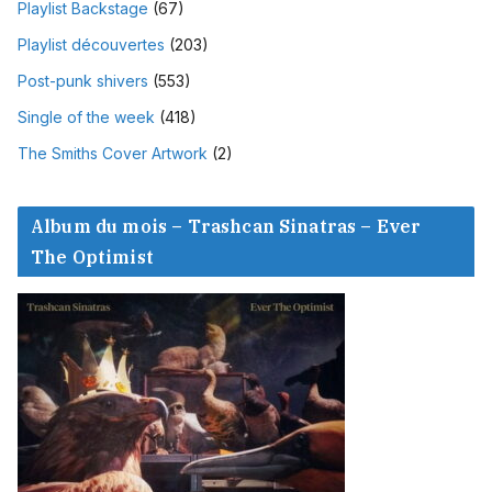
Playlist Backstage
(67)
Playlist découvertes
(203)
Post-punk shivers
(553)
Single of the week
(418)
The Smiths Cover Artwork
(2)
Album du mois – Trashcan Sinatras – Ever
The Optimist