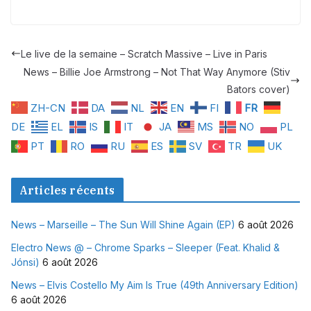
Le live de la semaine – Scratch Massive – Live in Paris
News – Billie Joe Armstrong – Not That Way Anymore (Stiv
Bators cover)
ZH-CN
DA
NL
EN
FI
FR
DE
EL
IS
IT
JA
MS
NO
PL
PT
RO
RU
ES
SV
TR
UK
Articles récents
News – Marseille – The Sun Will Shine Again (EP)
6 août 2026
Electro News @ – Chrome Sparks – Sleeper (Feat. Khalid &
Jónsi)
6 août 2026
News – Elvis Costello My Aim Is True (49th Anniversary Edition)
6 août 2026