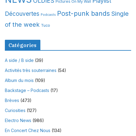
OLDIES
Playlist
Pictures On My Wall
Post-punk bands
Single
Découvertes
Podcasts
of the week
Tuco
Catégories
A side / B side
(39)
Activités très souterraines
(54)
Album du mois
(109)
Backstage – Podcasts
(17)
Brèves
(473)
Curiosities
(127)
Electro News
(986)
En Concert Chez Nous
(134)