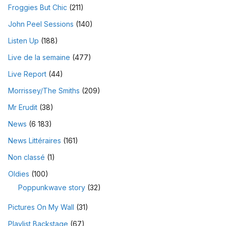
Froggies But Chic
(211)
John Peel Sessions
(140)
Listen Up
(188)
Live de la semaine
(477)
Live Report
(44)
Morrissey/The Smiths
(209)
Mr Erudit
(38)
News
(6 183)
News Littéraires
(161)
Non classé
(1)
Oldies
(100)
Poppunkwave story
(32)
Pictures On My Wall
(31)
Playlist Backstage
(67)