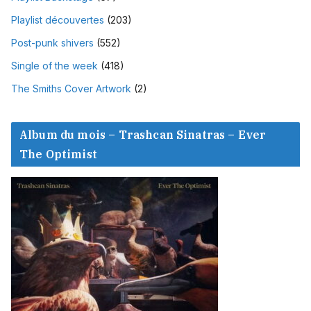
Playlist découvertes
(203)
Post-punk shivers
(552)
Single of the week
(418)
The Smiths Cover Artwork
(2)
Album du mois – Trashcan Sinatras – Ever
The Optimist