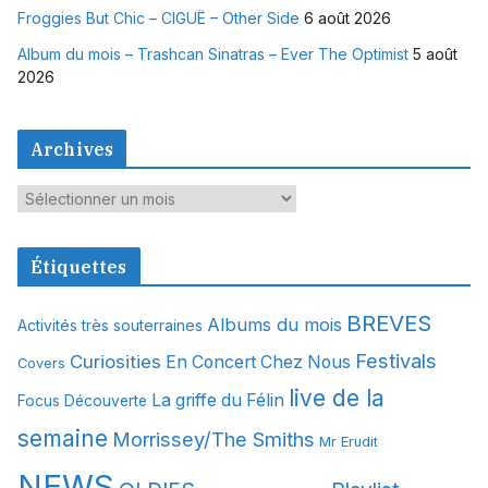
Froggies But Chic – CIGUË – Other Side
6 août 2026
Album du mois – Trashcan Sinatras – Ever The Optimist
5 août
2026
Archives
A
r
c
Étiquettes
h
i
BREVES
Albums du mois
Activités très souterraines
v
Festivals
Curiosities
e
En Concert Chez Nous
Covers
s
live de la
La griffe du Félin
Focus Découverte
semaine
Morrissey/The Smiths
Mr Erudit
NEWS