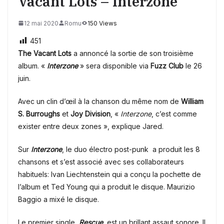
Vacant Lots – Interzone
12 mai 2020
Romu
150 Views
451
The Vacant Lots
a annoncé la sortie de son troisième
album. «
Interzone
» sera disponible via
Fuzz Club
le 26
juin.
Avec un clin d’œil à la chanson du même nom de
William
S. Burroughs
et
Joy Division
, «
Interzone
, c’est comme
exister entre deux zones », explique Jared.
Sur
Interzone
, le duo électro post-punk a produit les 8
chansons et s’est associé avec ses collaborateurs
habituels: Ivan Liechtenstein qui a conçu la pochette de
l’album et Ted Young qui a produit le disque. Maurizio
Baggio a mixé le disque.
Le premier single,
Rescue
, est un brillant assaut sonore. Il