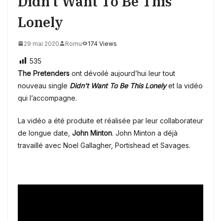
Didn’t Want To Be This
Lonely
29 mai 2020
Romu
174 Views
535
The Pretenders
ont dévoilé aujourd’hui leur tout
nouveau single
Didn’t Want To Be This Lonely
et la vidéo
qui l’accompagne.
La vidéo a été produite et réalisée par leur collaborateur
de longue date,
John Minton
. John Minton a déjà
travaillé avec Noel Gallagher, Portishead et Savages.