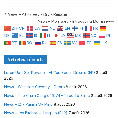
News – PJ Harvey – Dry – Reissue
News – Morrissey – Introducing Morrissey
ZH-CN
DA
NL
EN
FI
FR
DE
EL
IS
IT
JA
MS
NO
PL
PT
RO
RU
ES
SV
TR
UK
Articles récents
Listen Up – So, Reverie – All You See In Dreams (EP)
8 août
2026
News – Westside Cowboy – Dobro
8 août 2026
News – The Chain Gang of 1974 – Tired To Shine
8 août 2026
News – @ – Punish My Mind
8 août 2026
News – Los Bitchos – Hang Up (Pt 2)
7 août 2026