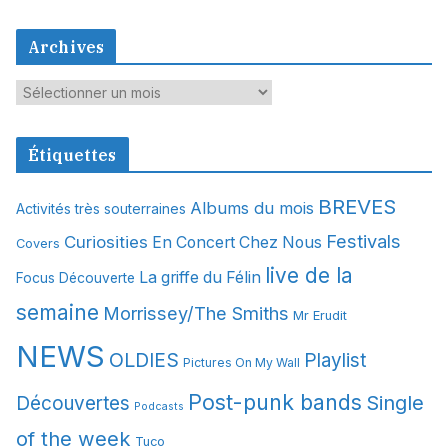
Archives
A
r
c
Étiquettes
h
i
BREVES
Albums du mois
Activités très souterraines
v
Festivals
Curiosities
e
En Concert Chez Nous
Covers
s
live de la
La griffe du Félin
Focus Découverte
semaine
Morrissey/The Smiths
Mr Erudit
NEWS
OLDIES
Playlist
Pictures On My Wall
Post-punk bands
Single
Découvertes
Podcasts
of the week
Tuco