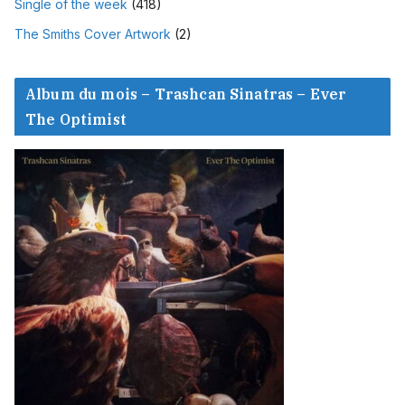
Single of the week
(418)
The Smiths Cover Artwork
(2)
Album du mois – Trashcan Sinatras – Ever
The Optimist