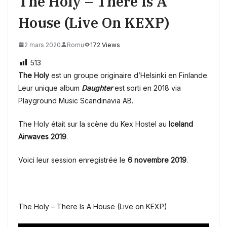
The Holy – There Is A
House (Live On KEXP)
2 mars 2020
Romu
172 Views
513
The Holy
est un groupe originaire d’Helsinki en Finlande.
Leur unique album
Daughter
est sorti en 2018 via
Playground Music Scandinavia AB.
The Holy
était sur la scène du Kex Hostel au
Iceland
Airwaves 2019
.
Voici leur session enregistrée le
6 novembre 2019
.
The Holy – There Is A House (Live on KEXP)