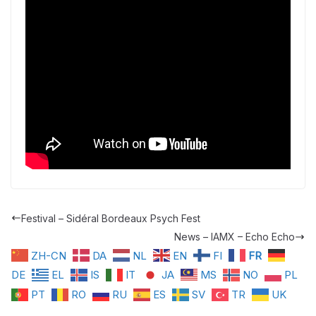
Festival – Sidéral Bordeaux Psych Fest
News – IAMX – Echo Echo
ZH-CN
DA
NL
EN
FI
FR
DE
EL
IS
IT
JA
MS
NO
PL
PT
RO
RU
ES
SV
TR
UK