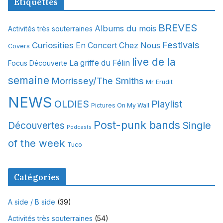
Étiquettes
h
i
BREVES
Albums du mois
Activités très souterraines
v
Festivals
Curiosities
e
En Concert Chez Nous
Covers
s
live de la
La griffe du Félin
Focus Découverte
semaine
Morrissey/The Smiths
Mr Erudit
NEWS
OLDIES
Playlist
Pictures On My Wall
Post-punk bands
Single
Découvertes
Podcasts
of the week
Tuco
Catégories
A side / B side
(39)
Activités très souterraines
(54)