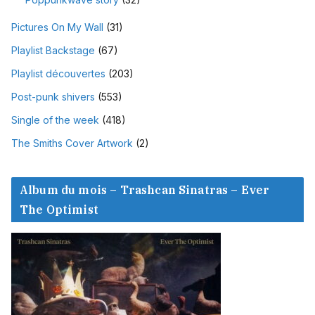
Pictures On My Wall
(31)
Playlist Backstage
(67)
Playlist découvertes
(203)
Post-punk shivers
(553)
Single of the week
(418)
The Smiths Cover Artwork
(2)
Album du mois – Trashcan Sinatras – Ever
The Optimist