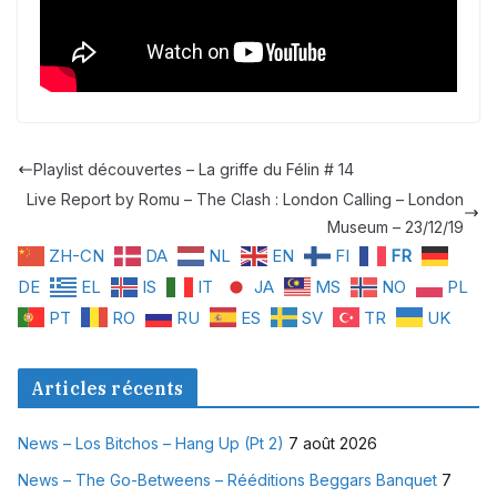
Playlist découvertes – La griffe du Félin # 14
Live Report by Romu – The Clash : London Calling – London
Museum – 23/12/19
ZH-CN
DA
NL
EN
FI
FR
DE
EL
IS
IT
JA
MS
NO
PL
PT
RO
RU
ES
SV
TR
UK
Articles récents
News – Los Bitchos – Hang Up (Pt 2)
7 août 2026
News – The Go-Betweens – Rééditions Beggars Banquet
7