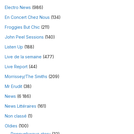
Electro News
(986)
En Concert Chez Nous
(134)
Froggies But Chic
(211)
John Peel Sessions
(140)
Listen Up
(188)
Live de la semaine
(477)
Live Report
(44)
Morrissey/The Smiths
(209)
Mr Erudit
(38)
News
(6 186)
News Littéraires
(161)
Non classé
(1)
Oldies
(100)
Poppunkwave story
(32)