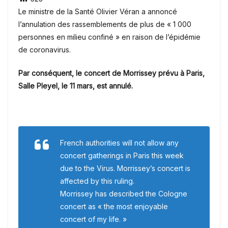
Le ministre de la Santé Olivier Véran a annoncé
l’annulation des rassemblements de plus de « 1 000
personnes en milieu confiné » en raison de l’épidémie
de coronavirus.
Par conséquent, le concert de Morrissey prévu à Paris,
Salle Pleyel, le 11 mars, est annulé.
French authorities will not allow any
concert gatherings in Paris this week
due to the Virus. Morrissey’s concert is
affected by this ruling.
Morrissey has described the Cologne
concert as « the most enjoyable
concert of my life. »