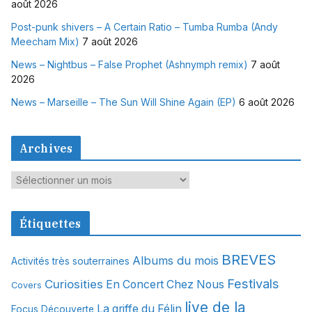
août 2026
Post-punk shivers – A Certain Ratio – Tumba Rumba (Andy
Meecham Mix)
7 août 2026
News – Nightbus – False Prophet (Ashnymph remix)
7 août
2026
News – Marseille – The Sun Will Shine Again (EP)
6 août 2026
Archives
A
r
c
Étiquettes
h
i
BREVES
Albums du mois
Activités très souterraines
v
Festivals
Curiosities
e
En Concert Chez Nous
Covers
s
live de la
La griffe du Félin
Focus Découverte