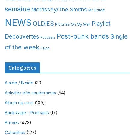
semaine
Morrissey/The Smiths
Mr Erudit
NEWS
OLDIES
Playlist
Pictures On My Wall
Post-punk bands
Single
Découvertes
Podcasts
of the week
Tuco
Catégories
A side / B side
(39)
Activités très souterraines
(54)
Album du mois
(109)
Backstage – Podcasts
(17)
Brèves
(473)
Curiosities
(127)