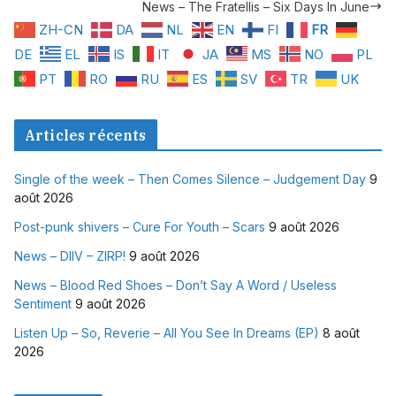
News – The Fratellis – Six Days In June
ZH-CN
DA
NL
EN
FI
FR
DE
EL
IS
IT
JA
MS
NO
PL
PT
RO
RU
ES
SV
TR
UK
Articles récents
Single of the week – Then Comes Silence – Judgement Day
9
août 2026
Post-punk shivers – Cure For Youth – Scars
9 août 2026
News – DIIV – ZIRP!
9 août 2026
News – Blood Red Shoes – Don’t Say A Word / Useless
Sentiment
9 août 2026
Listen Up – So, Reverie – All You See In Dreams (EP)
8 août
2026