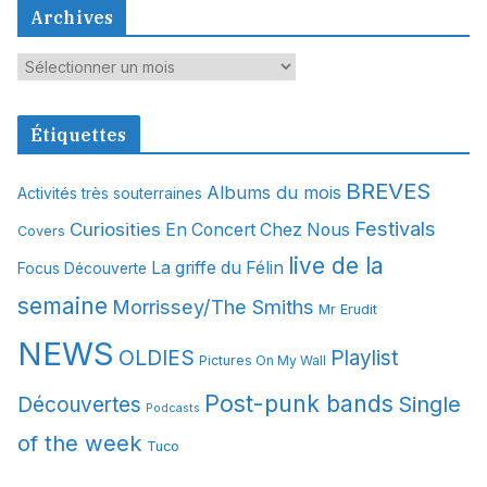
Archives
A
r
c
Étiquettes
h
i
BREVES
Albums du mois
Activités très souterraines
v
Festivals
Curiosities
e
En Concert Chez Nous
Covers
s
live de la
La griffe du Félin
Focus Découverte
semaine
Morrissey/The Smiths
Mr Erudit
NEWS
OLDIES
Playlist
Pictures On My Wall
Post-punk bands
Single
Découvertes
Podcasts
of the week
Tuco