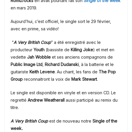
Romu.rocks
en avait pourtant fait son
Single of the week
en mars 2019.
Aujourd’hui, c’est officiel, le single sort le 29 février,
avec en prime, sa vidéo!
“
A Very British Coup
” a été enregistré avec le
producteur
Youth
(bassiste de
Killing Joke
) et met en
vedette
Jah Wobble
et ses anciens compagnons de
Public Image Ltd
,
Richard Dudanski
, à la batterie et le
guitariste
Keith Levene
. Au chant, les fans de
The Pop
Group
reconnaitront la voix de
Mark Stewart
.
Le single est disponible en vinyle et en version CD. Le
regretté
Andrew Weatherall
aussi participé au remix du
titre.
A Very British Coup
est de nouveau notre
Single of the
week
.