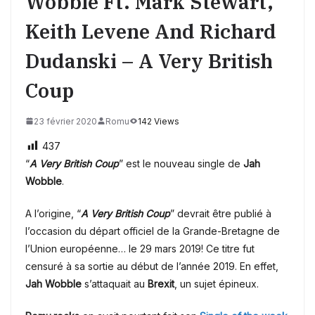
Wobble Ft. Mark Stewart,
Keith Levene And Richard
Dudanski – A Very British
Coup
23 février 2020
Romu
142 Views
437
“
A Very British Coup
” est le nouveau single de
Jah
Wobble
.
A l’origine, “
A Very British Coup
” devrait être publié à
l’occasion du départ officiel de la Grande-Bretagne de
l’Union européenne… le 29 mars 2019! Ce titre fut
censuré à sa sortie au début de l’année 2019. En effet,
Jah Wobble
s’attaquait au
Brexit
, un sujet épineux.