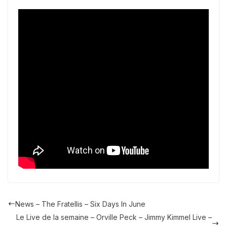
News – The Fratellis – Six Days In June
Le Live de la semaine – Orville Peck – Jimmy Kimmel Live –