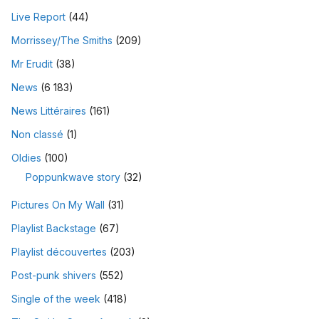
Live Report
(44)
Morrissey/The Smiths
(209)
Mr Erudit
(38)
News
(6 183)
News Littéraires
(161)
Non classé
(1)
Oldies
(100)
Poppunkwave story
(32)
Pictures On My Wall
(31)
Playlist Backstage
(67)
Playlist découvertes
(203)
Post-punk shivers
(552)
Single of the week
(418)