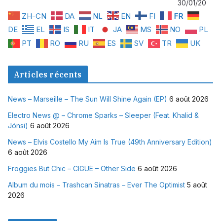
30/01/20
ZH-CN
DA
NL
EN
FI
FR
DE
EL
IS
IT
JA
MS
NO
PL
PT
RO
RU
ES
SV
TR
UK
Articles récents
News – Marseille – The Sun Will Shine Again (EP)
6 août 2026
Electro News @ – Chrome Sparks – Sleeper (Feat. Khalid &
Jónsi)
6 août 2026
News – Elvis Costello My Aim Is True (49th Anniversary Edition)
6 août 2026
Froggies But Chic – CIGUË – Other Side
6 août 2026
Album du mois – Trashcan Sinatras – Ever The Optimist
5 août
2026