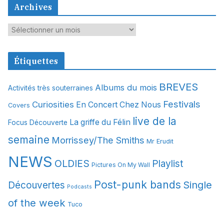
Archives
A
r
c
Étiquettes
h
i
BREVES
Albums du mois
Activités très souterraines
v
Festivals
Curiosities
e
En Concert Chez Nous
Covers
s
live de la
La griffe du Félin
Focus Découverte
semaine
Morrissey/The Smiths
Mr Erudit
NEWS
OLDIES
Playlist
Pictures On My Wall
Post-punk bands
Single
Découvertes
Podcasts
of the week
Tuco