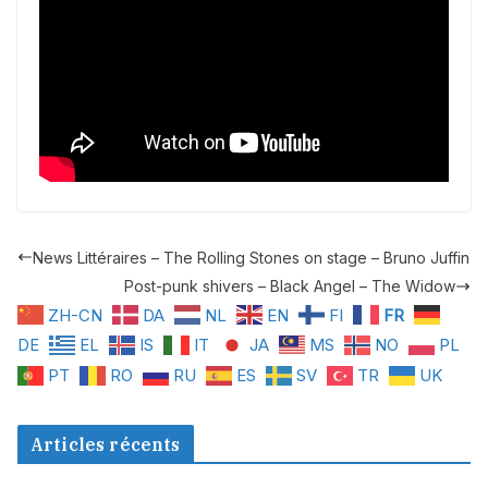
News Littéraires – The Rolling Stones on stage – Bruno Juffin
Post-punk shivers – Black Angel – The Widow
ZH-CN
DA
NL
EN
FI
FR
DE
EL
IS
IT
JA
MS
NO
PL
PT
RO
RU
ES
SV
TR
UK
Articles récents