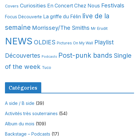
Festivals
Curiosities
e
En Concert Chez Nous
Covers
s
live de la
La griffe du Félin
Focus Découverte
semaine
Morrissey/The Smiths
Mr Erudit
NEWS
OLDIES
Playlist
Pictures On My Wall
Post-punk bands
Single
Découvertes
Podcasts
of the week
Tuco
Catégories
A side / B side
(39)
Activités très souterraines
(54)
Album du mois
(109)
Backstage – Podcasts
(17)