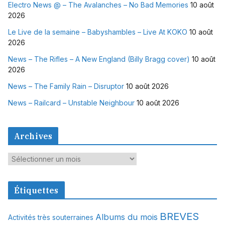
Electro News @ – The Avalanches – No Bad Memories
10 août
2026
Le Live de la semaine – Babyshambles – Live At KOKO
10 août
2026
News – The Rifles – A New England (Billy Bragg cover)
10 août
2026
News – The Family Rain – Disruptor
10 août 2026
News – Railcard – Unstable Neighbour
10 août 2026
Archives
A
r
c
Étiquettes
h
i
BREVES
Albums du mois
Activités très souterraines
v