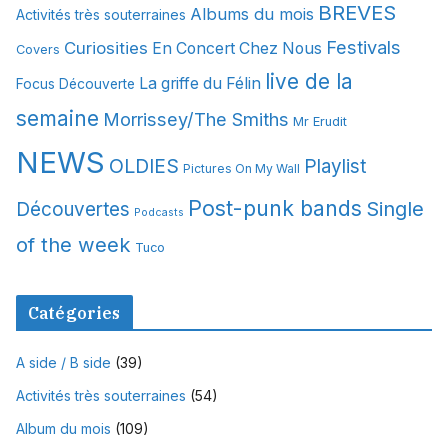
BREVES
Albums du mois
Activités très souterraines
v
Festivals
Curiosities
e
En Concert Chez Nous
Covers
s
live de la
La griffe du Félin
Focus Découverte
semaine
Morrissey/The Smiths
Mr Erudit
NEWS
OLDIES
Playlist
Pictures On My Wall
Post-punk bands
Single
Découvertes
Podcasts
of the week
Tuco
Catégories
A side / B side
(39)
Activités très souterraines
(54)
Album du mois
(109)