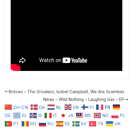
Brèves – The Growlers, Isobel Campbell, We Are Scientists
News – Wild Nothing – Laughing Gas – EP
ZH-CN
DA
NL
EN
FI
FR
DE
EL
IS
IT
JA
MS
NO
PL
PT
RO
RU
ES
SV
TR
UK