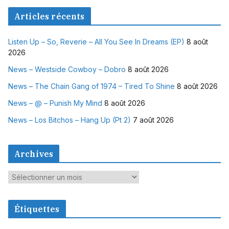
Articles récents
Listen Up – So, Reverie – All You See In Dreams (EP)
8 août
2026
News – Westside Cowboy – Dobro
8 août 2026
News – The Chain Gang of 1974 – Tired To Shine
8 août 2026
News – @ – Punish My Mind
8 août 2026
News – Los Bitchos – Hang Up (Pt 2)
7 août 2026
Archives
A
r
c
Étiquettes
h
i