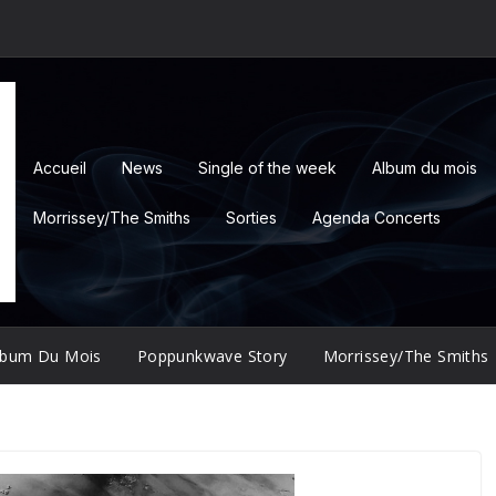
Accueil
News
Single of the week
Album du mois
Morrissey/The Smiths
Sorties
Agenda Concerts
lbum Du Mois
Poppunkwave Story
Morrissey/The Smiths