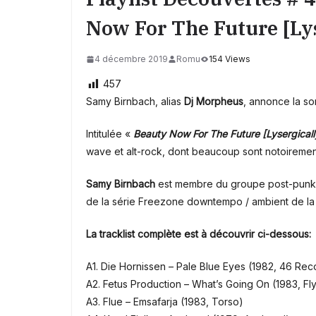
Now For The Future [Lys
4 décembre 2019
Romu
154 Views
457
Samy Birnbach, alias
Dj Morpheus
, annonce la so
Intitulée «
Beauty Now For The Future [Lysergicall
wave et alt-rock, dont beaucoup sont notoirement d
Samy Birnbach
est membre du groupe post-punk
de la série Freezone downtempo / ambient de la
La tracklist complète est à découvrir ci-dessous:
A1. Die Hornissen – Pale Blue Eyes (1982, 46 Rec
A2. Fetus Production – What’s Going On (1983, F
A3. Flue – Emsafarja (1983, Torso)