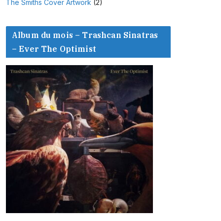
The Smiths Cover Artwork
(2)
Album du mois – Trashcan Sinatras
– Ever The Optimist