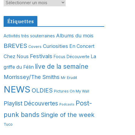
A
r
c
Étiquettes
h
i
Albums du mois
Activités très souterraines
v
BREVES
Curiosities
En Concert
Covers
e
s
Festivals
Chez Nous
La
Focus Découverte
live de la semaine
griffe du Félin
Morrissey/The Smiths
Mr Erudit
NEWS
OLDIES
Pictures On My Wall
Post-
Playlist Découvertes
Podcasts
punk bands
Single of the week
Tuco