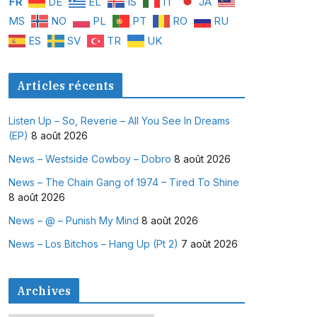
FR
DE
EL
IS
IT
JA
MS
NO
PL
PT
RO
RU
ES
SV
TR
UK
Articles récents
Listen Up – So, Reverie – All You See In Dreams
(EP)
8 août 2026
News – Westside Cowboy – Dobro
8 août 2026
News – The Chain Gang of 1974 – Tired To Shine
8 août 2026
News – @ – Punish My Mind
8 août 2026
News – Los Bitchos – Hang Up (Pt 2)
7 août 2026
Archives