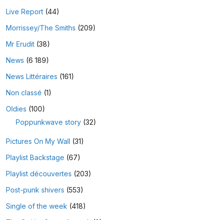
Live Report
(44)
Morrissey/The Smiths
(209)
Mr Erudit
(38)
News
(6 189)
News Littéraires
(161)
Non classé
(1)
Oldies
(100)
Poppunkwave story
(32)
Pictures On My Wall
(31)
Playlist Backstage
(67)
Playlist découvertes
(203)
Post-punk shivers
(553)
Single of the week
(418)