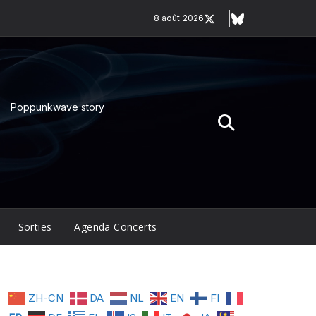
8 août 2026
Poppunkwave story
Sorties
Agenda Concerts
ZH-CN
DA
NL
EN
FI