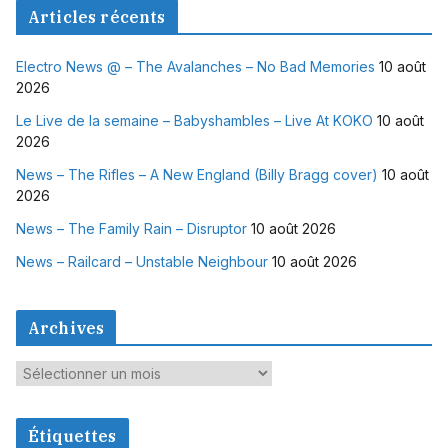
Articles récents
Electro News @ – The Avalanches – No Bad Memories
10 août
2026
Le Live de la semaine – Babyshambles – Live At KOKO
10 août
2026
News – The Rifles – A New England (Billy Bragg cover)
10 août
2026
News – The Family Rain – Disruptor
10 août 2026
News – Railcard – Unstable Neighbour
10 août 2026
Archives
A
r
c
Étiquettes
h