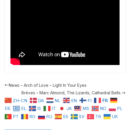
News – Arch of Love – Light In Your Eyes
Brèves – Marc Almond, The Lizards, Cathedral Bells.
ZH-CN
DA
NL
EN
FI
FR
DE
EL
IS
IT
JA
MS
NO
PL
PT
RO
RU
ES
SV
TR
UK