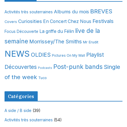
i
BREVES
Albums du mois
Activités très souterraines
v
Festivals
Curiosities
e
En Concert Chez Nous
Covers
s
live de la
La griffe du Félin
Focus Découverte
semaine
Morrissey/The Smiths
Mr Erudit
NEWS
OLDIES
Playlist
Pictures On My Wall
Post-punk bands
Single
Découvertes
Podcasts
of the week
Tuco
Catégories
A side / B side
(39)
Activités très souterraines
(54)