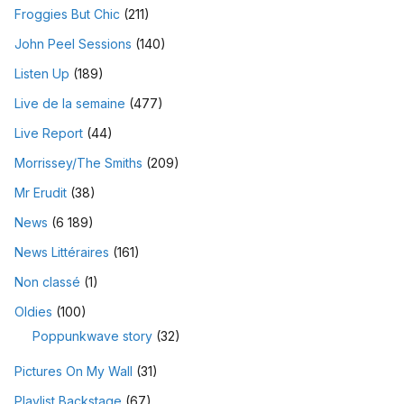
Froggies But Chic
(211)
John Peel Sessions
(140)
Listen Up
(189)
Live de la semaine
(477)
Live Report
(44)
Morrissey/The Smiths
(209)
Mr Erudit
(38)
News
(6 189)
News Littéraires
(161)
Non classé
(1)
Oldies
(100)
Poppunkwave story
(32)
Pictures On My Wall
(31)
Playlist Backstage
(67)