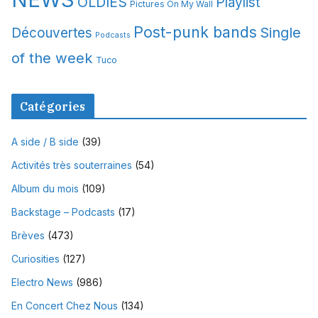
OLDIES
Playlist
Pictures On My Wall
Post-punk bands
Single
Découvertes
Podcasts
of the week
Tuco
Catégories
A side / B side
(39)
Activités très souterraines
(54)
Album du mois
(109)
Backstage – Podcasts
(17)
Brèves
(473)
Curiosities
(127)
Electro News
(986)
En Concert Chez Nous
(134)