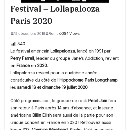
Festival – Lollapalooza
Paris 2020
15 décembre 2019
Romu
254 Views
840
Le festival américain
Lollapalooza
, lancé en 1991 par
Perry Farrell
, leader du groupe Jane’s Addiction, revient
en
France
en
2020
.
Lollapalooza revient pour la quatrième année
consécutive du côté de l’
Hippodrome Paris Longchamp
les
samedi 18 et dimanche 19 juillet 2020
.
Côté programmation, le groupe de rock
Pearl Jam
fera
son retour à Paris après 14 ans d’absence, et la jeune
américaine
Billie Eilish
sera aussi de la partie pour son
unique concert en France en 2020 ! Retrouvez aussi
Fever 333,
Vampire Weekend
, Khalid, Vald ou encore