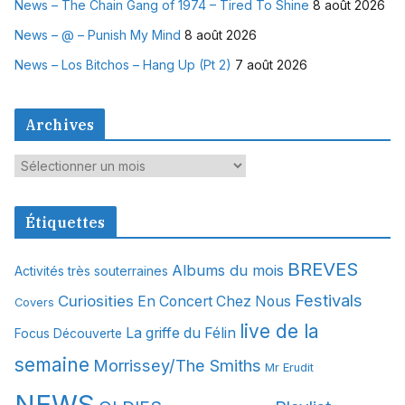
News – The Chain Gang of 1974 – Tired To Shine
8 août 2026
News – @ – Punish My Mind
8 août 2026
News – Los Bitchos – Hang Up (Pt 2)
7 août 2026
Archives
A
r
c
Étiquettes
h
i
BREVES
Albums du mois
Activités très souterraines
v
Festivals
Curiosities
e
En Concert Chez Nous
Covers
s
live de la
La griffe du Félin
Focus Découverte
semaine
Morrissey/The Smiths
Mr Erudit
NEWS