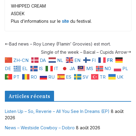
WHIPPED CREAM
ASDEK
Plus d’informations sur le
site
du festival.
Bad news – Roy Loney (Flamin’ Groovies) est mort.
Single of the week – Baical – Cupids Arrow
ZH-CN
DA
NL
EN
FI
FR
DE
EL
IS
IT
JA
MS
NO
PL
PT
RO
RU
ES
SV
TR
UK
Articles récents
Listen Up – So, Reverie – All You See In Dreams (EP)
8 août
2026
News – Westside Cowboy – Dobro
8 août 2026