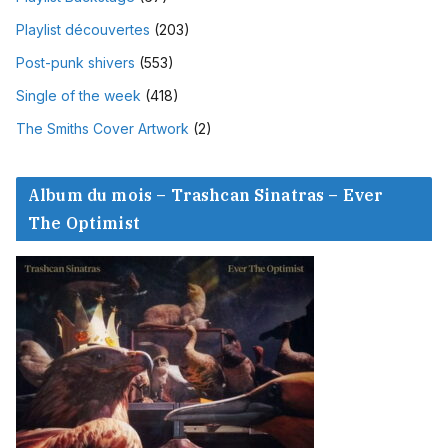
Playlist découvertes
(203)
Post-punk shivers
(553)
Single of the week
(418)
The Smiths Cover Artwork
(2)
Album du mois – Trashcan Sinatras – Ever
The Optimist