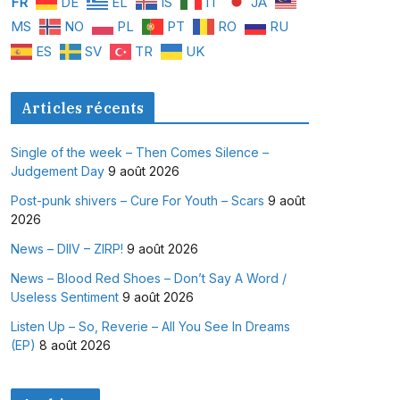
FR
DE
EL
IS
IT
JA
MS
NO
PL
PT
RO
RU
ES
SV
TR
UK
Articles récents
Single of the week – Then Comes Silence –
Judgement Day
9 août 2026
Post-punk shivers – Cure For Youth – Scars
9 août
2026
News – DIIV – ZIRP!
9 août 2026
News – Blood Red Shoes – Don’t Say A Word /
Useless Sentiment
9 août 2026
Listen Up – So, Reverie – All You See In Dreams
(EP)
8 août 2026