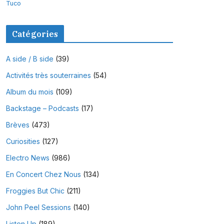
Tuco
Catégories
A side / B side
(39)
Activités très souterraines
(54)
Album du mois
(109)
Backstage – Podcasts
(17)
Brèves
(473)
Curiosities
(127)
Electro News
(986)
En Concert Chez Nous
(134)
Froggies But Chic
(211)
John Peel Sessions
(140)
Listen Up
(189)