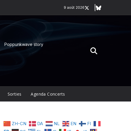
9 août 2026
Poppunkwave story
Sorties
Agenda Concerts
ZH-CN
DA
NL
EN
FI