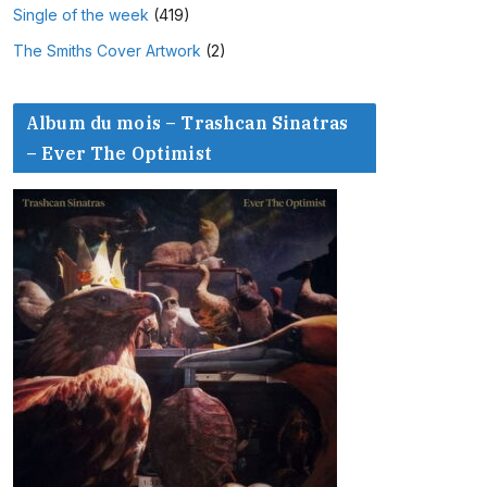
Single of the week
(419)
The Smiths Cover Artwork
(2)
Album du mois – Trashcan Sinatras
– Ever The Optimist