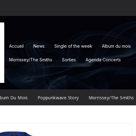
Accueil
News
Single of the week
Album du mois
Morrissey/The Smiths
Sorties
Agenda Concerts
lbum Du Mois
Poppunkwave Story
Morrissey/The Smiths