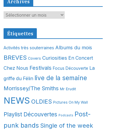
Archives
A
r
c
Étiquettes
h
i
Albums du mois
Activités très souterraines
v
BREVES
Curiosities
En Concert
Covers
e
s
Festivals
Chez Nous
La
Focus Découverte
live de la semaine
griffe du Félin
Morrissey/The Smiths
Mr Erudit
NEWS
OLDIES
Pictures On My Wall
Post-
Playlist Découvertes
Podcasts
punk bands
Single of the week